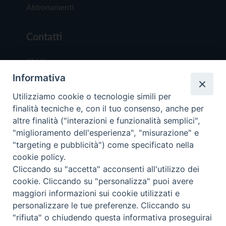
Abbonamenti
Contatti
Chi Siamo
Informativa
Redazione
Scrivici
Utilizziamo cookie o tecnologie simili per
finalità tecniche e, con il tuo consenso, anche per
altre finalità ("interazioni e funzionalità semplici",
"miglioramento dell'esperienza", "misurazione" e
"targeting e pubblicità") come specificato nella
cookie policy.
Copyright © 2019 - Tutti i diritti riservati - Vit
Cliccando su "accetta" acconsenti all'utilizzo dei
Trentina Editrice
cookie. Cliccando su "personalizza" puoi avere
maggiori informazioni sui cookie utilizzati e
Privacy Policy
personalizzare le tue preferenze. Cliccando su
Torna all'inizi
"rifiuta" o chiudendo questa informativa proseguirai