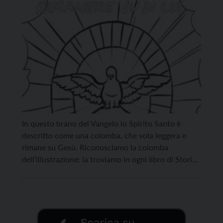
In questo brano del Vangelo lo Spirito Santo è
descritto come una colomba, che vola leggera e
rimane su Gesù. Riconosciamo la colomba
dell’illustrazione: la troviamo in ogni libro di Storia
dell’Arte, riprodotta su testi religiosi, santini,
quadri. Si trova nella Basilica di San Pietro ed è
stata creata dal Bernini, con lastre sottili di […]