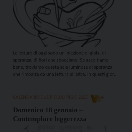
Le letture di oggi sono un’iniezione di gioia, di
speranza, di fiori che sbocciano! Se ascoltiamo
bene, troviamo questa scia luminosa di speranza
che rimbalza da una lettura all’altra. In questi giorni
di freddo e natura che si addormenta, il profeta
Isaia ci ricorda che fra qualche tempo sbocceranno
di nuovo i narcisi, col loro […]
CALENDARIO DUE PICCOLI PESCI 2025
Domenica 18 gennaio –
Contemplare leggerezza