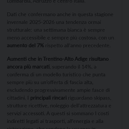
Lombardia, Abruzzo e centro Italia.
Dati che confermano anche in questa stagione
invernale 2025-2026 una tendenza ormai
strutturale: una settimana bianca è sempre
meno accessibile e sempre più costosa, con un
aumento del 7%
rispetto all’anno precedente.
Aumenti che in Trentino-Alto Adige risultano
ancora più marcati
, superando il 14%, a
conferma di un modello turistico che punta
sempre più su un’offerta di fascia alta,
escludendo progressivamente ampie fasce di
cittadini. I
principali rincari
riguardano skipass,
strutture ricettive, noleggio dell’attrezzatura e
servizi accessoti. A questi si sommano I costi
indiretti legati ai trasporti, all’energia e alla
ristorazione, che rendono la vacanza in