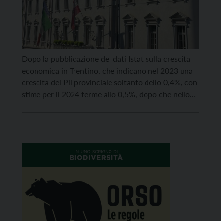
Dopo la pubblicazione dei dati Istat sulla crescita
economica in Trentino, che indicano nel 2023 una
crescita del Pil provinciale soltanto dello 0,4%, con
stime per il 2024 ferme allo 0,5%, dopo che nello
scorso biennio il pil pro capite è salito solo di un
0,2%, i segretari generali di Cgil Cisl Uil del
Trentino, Andrea […]