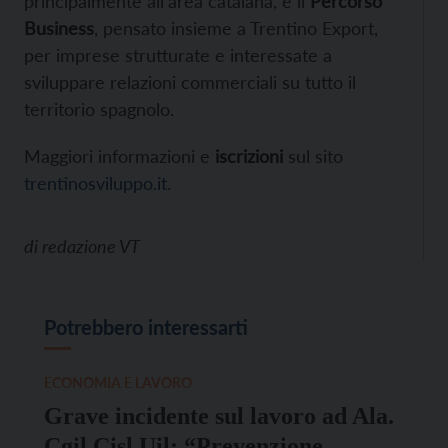
principalmente all’area catalana, e il
Percorso
Business
, pensato insieme a Trentino Export,
per imprese strutturate e interessate a
sviluppare relazioni commerciali su tutto il
territorio spagnolo.
Maggiori informazioni e
iscrizioni
sul sito
trentinosviluppo.it
.
di
redazione VT
Potrebbero interessarti
ECONOMIA E LAVORO
Grave incidente sul lavoro ad Ala.
Cgil Cisl Uil: “Prevenzione,