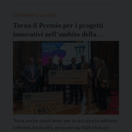
natalizio, l’Ordine delle professioni infermieristiche
della Provincia di Trento ha deciso di intervenire
ECONOMIA E LAVORO
denunciando la […]
Torna il Premio per i progetti
innovativi nell’ambito della
mutualità
Torna anche quest’anno, per la sua quarta edizione,
il Premio Mutualità, proposto da ITAS Mutua e