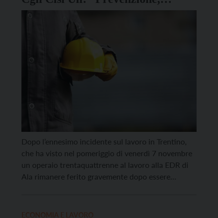
formazione e controlli non
sufficienti”
Dopo l’ennesimo incidente sul lavoro in Trentino,
che ha visto nel pomeriggio di venerdì 7 novembre
un operaio trentaquattrenne al lavoro alla EDR di
Ala rimanere ferito gravemente dopo essere
rimasto incastrato con i piedi in un macchinario
che si sarebbe messo in funzione all’improvviso, i
sindacati esprimono solidarietà e preoccupazione.
ECONOMIA E LAVORO