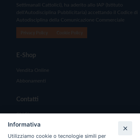
Settimanali Cattolici), ha aderito allo IAP (Istituto
dell'Autodisciplina Pubblicitaria) accettando il Codice di
Autodisciplina della Comunicazione Commerciale
Privacy Policy
Cookie Policy
E-Shop
Vendita Online
Abbonamenti
Contatti
Chi Siamo
Informativa
Redazione
Scrivici
Utilizziamo cookie o tecnologie simili per