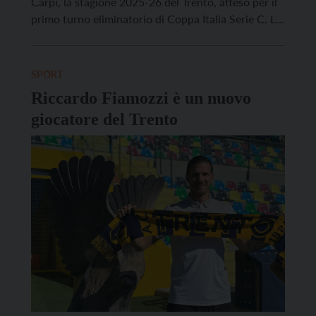
Carpi, la stagione 2025-26 del Trento, atteso per il
primo turno eliminatorio di Coppa Italia Serie C. La
sfida si giocherà in gara unica ad eliminazione
diretta: a passare il turno sarà la squadra che avrà
realizzato il […]
SPORT
Riccardo Fiamozzi è un nuovo
giocatore del Trento