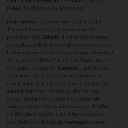
sfiora il gol con
Fossati
, ben imbeccato da
Pellegrini, che colpisce la traversa.
Nella
ripresa
il copione non cambia, con il
Trento che resta propositivo e si rende
pericoloso con
Chinetti
, il cui tentativo viene
neutralizzato dall’estremo difensore del Lecco.
La formazione ospite prova a reagire attorno al
74’, prima con Bonaiti e poi con Furrer, ma in
entrambe le occasioni
Barlocco
risponde con
attenzione. Al 78’ è Pellegrino a tentare la
conclusione dalla distanza, che si spegne alta
sopra la traversa. Il Trento si difende con
ordine, rischiando pochissimo e tornando
subito a spingere in avanti: prima con
Maffei
, il
cui tiro viene murato dalla difesa ospite, poi
con l’azione della
rete del vantaggio
quando,