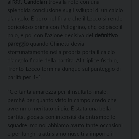
all’83’,
Candelari
trova la rete con una
splendida conclusione sugli sviluppi di un calcio
d’angolo. È però nel finale che il Lecco si rende
pericoloso prima con Pellegrino, che colpisce il
palo, e poi con l’azione decisiva del
definitivo
pareggio
quando Chinetti devia
sfortunatamente nella propria porta il calcio
d’angolo finale della partita. Al triplice fischio,
Trento-Lecco termina dunque sul punteggio di
parità per 1-1.
“C’è tanta amarezza per il risultato finale,
perché per quanto visto in campo credo che
avremmo meritato di più. È stata una bella
partita, giocata con intensità da entrambe le
squadre, ma noi abbiamo avuto tante occasioni
e per lunghi tratti siamo riusciti a imporre il