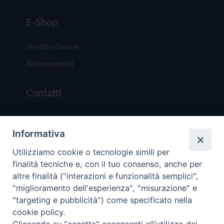
E-Shop
Vendita Online
Abbonamenti
Contatti
Chi Siamo
Informativa
Redazione
Scrivici
Utilizziamo cookie o tecnologie simili per
finalità tecniche e, con il tuo consenso, anche per
altre finalità ("interazioni e funzionalità semplici",
"miglioramento dell'esperienza", "misurazione" e
"targeting e pubblicità") come specificato nella
cookie policy.
Copyright © 2019 - Tutti i diritti riservati - Vit