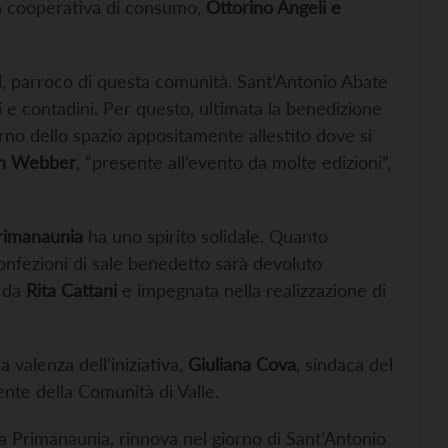
lla cooperativa di consumo,
Ottorino Angeli e
i
, parroco di questa comunità. Sant’Antonio Abate
ri e contadini. Per questo, ultimata la benedizione
sterno dello spazio appositamente allestito dove si
n Webber
, “presente all’evento da molte edizioni”,
rimanaunia
ha uno spirito solidale. Quanto
confezioni di sale benedetto sarà devoluto
 da
Rita Cattani
e impegnata nella realizzazione di
 valenza dell’iniziativa,
Giuliana Cova
, sindaca del
ente della Comunità di Valle.
a Primanaunia, rinnova nel giorno di Sant’Antonio