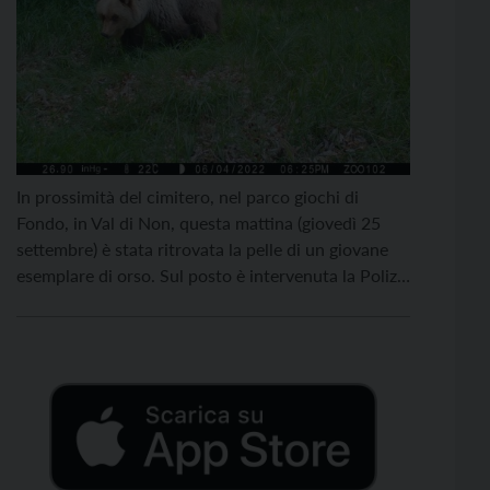
In prossimità del cimitero, nel parco giochi di
Fondo, in Val di Non, questa mattina (giovedì 25
settembre) è stata ritrovata la pelle di un giovane
esemplare di orso. Sul posto è intervenuta la Polizia
locale Alta Val di Non, allertata dagli operai
impegnati nella manutenzione del verde. Il Corpo
forestale del Trentino ha proceduto […]