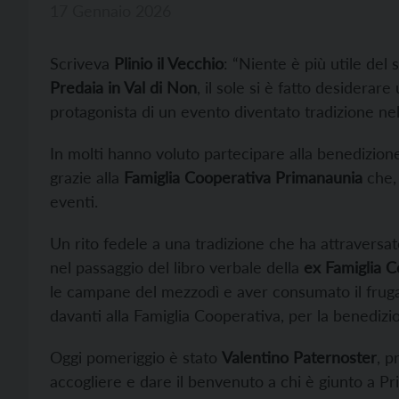
17 Gennaio 2026
Scriveva
Plinio il Vecchio
: “Niente è più utile del s
Predaia in Val di Non
, il sole si è fatto desiderar
protagonista di un evento diventato tradizione nel
In molti hanno voluto partecipare alla benedizione
grazie alla
Famiglia Cooperativa Primanaunia
che, 
eventi.
Un rito fedele a una tradizione che ha attraversat
nel passaggio del libro verbale della
ex Famiglia 
le campane del mezzodì e aver consumato il frugale
davanti alla Famiglia Cooperativa, per la benedizio
Oggi pomeriggio è stato
Valentino Paternoster
, p
accogliere e dare il benvenuto a chi è giunto a Pr