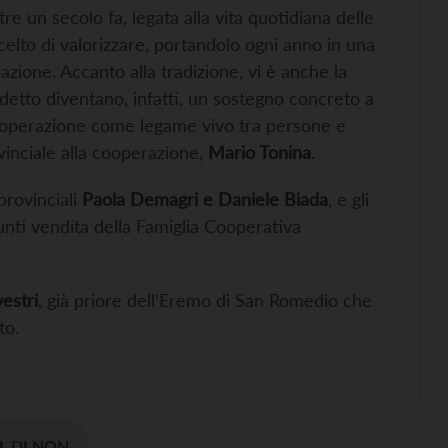
tre un secolo fa, legata alla vita quotidiana delle
celto di valorizzare, portandolo ogni anno in una
zione. Accanto alla tradizione, vi è anche la
edetto diventano, infatti, un sostegno concreto a
 cooperazione come legame vivo tra persone e
inciale alla cooperazione,
Mario Tonina
.
 provinciali
Paola Demagri e Daniele Biada
, e gli
 punti vendita della Famiglia Cooperativa
estri
, già priore dell’Eremo di San Romedio che
to.
L DI NON