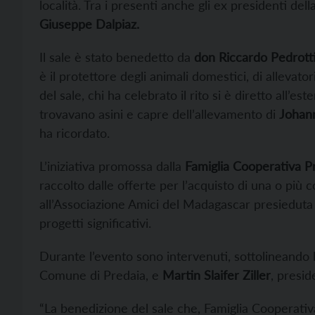
località. Tra i presenti anche gli ex presidenti de
Giuseppe Dalpiaz.
Il sale è stato benedetto da
don Riccardo Pedrott
è il protettore degli animali domestici, di allevato
del sale, chi ha celebrato il rito si è diretto all’e
trovavano asini e capre dell’allevamento di
Johan
ha ricordato.
L’iniziativa promossa dalla
Famiglia Cooperativa P
raccolto dalle offerte per l’acquisto di una o più 
all’Associazione Amici del Madagascar presieduta
progetti significativi.
Durante l’evento sono intervenuti, sottolineando la
Comune di Predaia, e
Martin Slaifer Ziller
, presid
“La benedizione del sale che, Famiglia Cooperativ