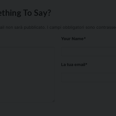
thing To Say?
mail non sarà pubblicato.
I campi obbligatori sono contrass
Your Name
*
La tua email
*