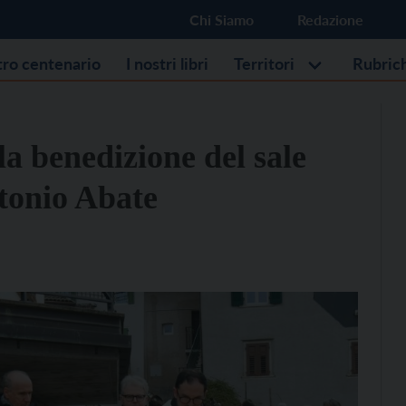
Chi Siamo
Redazione
stro centenario
I nostri libri
Territori
Rubric
la benedizione del sale
ntonio Abate