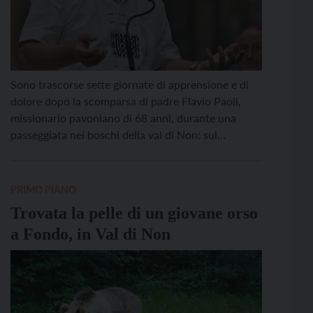
Sono trascorse sette giornate di apprensione e di
dolore dopo la scomparsa di padre Flavio Paoli,
missionario pavoniano di 68 anni, durante una
passeggiata nei boschi della val di Non: sul
territorio proseguono le ricerche mentre ieri nelle
chiese trentine – in comunione con la famiglia, i
pavoniani e la comunità diocesana – si è […]
PRIMO PIANO
Trovata la pelle di un giovane orso
a Fondo, in Val di Non