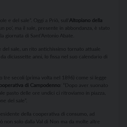
ole e del sale”. Oggi a Priò, sull’
Altopiano della
e un po’, ma il sale, presente in abbondanza, è stato
la giornata di Sant’Antonio Abate.
 del sale, un rito antichissimo tornato attuale
da diciassette anni, lo fissa nel suo calendario di
o tre secoli (prima volta nel 1896) come si legge
Cooperativa di Campodenno
: “Dopo aver suonato
 pasto delle ore undici ci ritroviamo in piazza,
ne del sale”.
residente della cooperativa di consumo, ad
iò non solo dalla Val di Non ma da molte altre