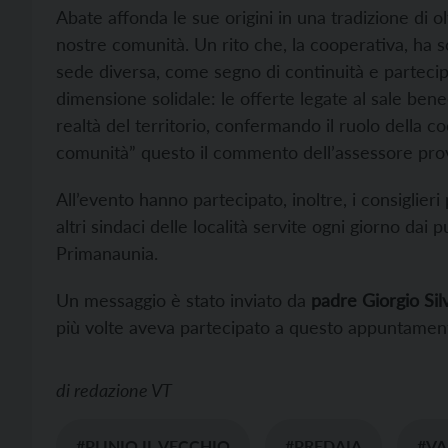
Abate affonda le sue origini in una tradizione di ol
nostre comunità. Un rito che, la cooperativa, ha s
sede diversa, come segno di continuità e partecipa
dimensione solidale: le offerte legate al sale ben
realtà del territorio, confermando il ruolo della
comunità” questo il commento dell’assessore prov
All’evento hanno partecipato, inoltre, i consiglieri
altri sindaci delle località servite ogni giorno dai
Primanaunia.
Un messaggio è stato inviato da
padre Giorgio Silv
più volte aveva partecipato a questo appuntamen
di
redazione VT
#PLINIO IL VECCHIO
#PREDAIA
#VA