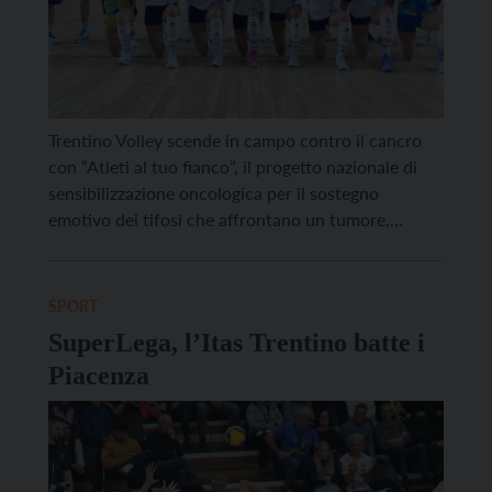
Trentino Volley scende in campo contro il cancro
con “Atleti al tuo fianco”, il progetto nazionale di
sensibilizzazione oncologica per il sostegno
emotivo dei tifosi che affrontano un tumore,
prendendo parte alla campagna fotografica
#squadramaniesorriso in occasione della gara pre-
stagione contro il Brescia. Le ragazze di coach
SPORT
Beltrami hanno posato per una fotografia
SuperLega, l’Itas Trentino batte i
particolare insieme […]
Piacenza