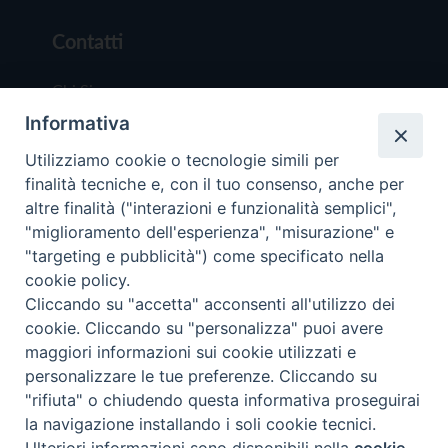
Contatti
Chi Siamo
Informativa
Redazione
Scrivici
Utilizziamo cookie o tecnologie simili per
finalità tecniche e, con il tuo consenso, anche per
altre finalità ("interazioni e funzionalità semplici",
"miglioramento dell'esperienza", "misurazione" e
"targeting e pubblicità") come specificato nella
cookie policy.
Copyright © 2019 - Tutti i diritti riservati - Vit
Cliccando su "accetta" acconsenti all'utilizzo dei
Trentina Editrice
cookie. Cliccando su "personalizza" puoi avere
maggiori informazioni sui cookie utilizzati e
Privacy Policy
personalizzare le tue preferenze. Cliccando su
Torna all'inizi
"rifiuta" o chiudendo questa informativa proseguirai
la navigazione installando i soli cookie tecnici.