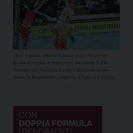
L’Itas Trentino ottiene il primo posto finale nel
girone d’andata di SuperLega. Vincendo 3-2 in
rimonta con Piacenza il match dell’undicesimo
turno, la formazione campione d’Italia si è infatti
aggiudicata allo sprint il titolo d’inverno, superando
proprio sulla linea del traguardo sia Verona
(sconfitta 1-3 in casa da Modena) sia Perugia grazie
ad un migliore […]