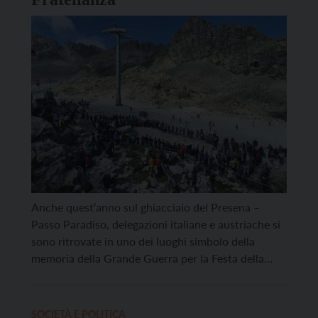
Anche quest’anno sul ghiacciaio del Presena –
Passo Paradiso, delegazioni italiane e austriache si
sono ritrovate in uno dei luoghi simbolo della
memoria della Grande Guerra per la Festa della
Fratellanza, giunta alla sua 48ª edizione. Nata nel
1977 dall’intuizione dell’alpino Emilio Serra e del
Kaiserjäger Kurt Steiner, la manifestazione,
SOCIETÀ E POLITICA