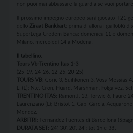
non puoi mai abbassare la guardia se vuoi portare a
Il prossimo impegno europeo sarà giocato il 21 ge
dello
Ziraat Bankkart
; prima di allora i gialloblù 
SuperLega Credem Banca: domenica 11 e domenic
Milano, mercoledì 14 a Modena.
Il tabellino.
Tours Vb-Trentino Itas 1-3
(25-19, 24-26, 12-25, 20-25)
TOURS VB:
Coric 3, Suihkonen 3, Voss Messias 4
L. (L); N.e. Cron, Huard, Marshman, Folgalvez, Sch
TRENTINO ITAS:
Ramon J. 13, Torwie 6, Faure 24,
Laurenzano (L); Bristot 1, Gabi Garcia, Acquarone. 
Mendez.
ARBITRI:
Fernandez Fuentes di Barcellona (Spagna)
DURATA SET:
24’, 30’, 20’, 24’; tot 1h e 38’.