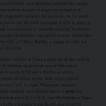
ioni d’Italia sono diventati padroni del campo,
nza soffrire troppo al disperato tentativo di
 Protagonista assoluto del successo da tre punti
in patria con 24 punti personali, il 62% in attacco,
vp. La sua prova, in costante crescita, ha risolto
la squadra di Mendez, che poi ha trovato anche altre
letto (18 col 52%) e Bartha, a segno 14 volte col
ro vincente.
 Robert Grenon di Tours a poco più di due anni di
; lo starting six prevede quindi Sbertoli al
on in posto 4, Torwie e Bartha al centro
a meno all’ultimo anche dello schiacciatore
o con Coric in regia, Mujanovic opposto,
ntos centrali, Luca Ramon libero. L’
avvio
dei
di break point (3-1 e 6-3), con Michieletto e Faure
n fretta e trovano la parità con due errori in