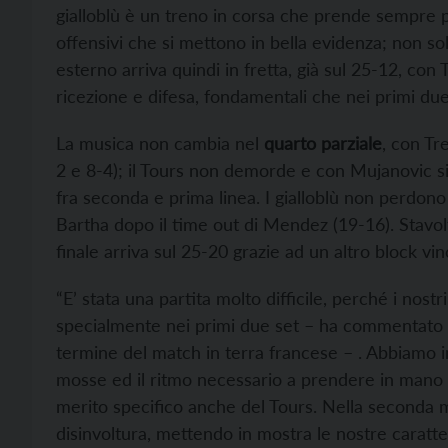
gialloblù è un treno in corsa che prende sempre più
offensivi che si mettono in bella evidenza; non so
esterno arriva quindi in fretta, già sul 25-12, con 
ricezione e difesa, fondamentali che nei primi due
La musica non cambia nel
quarto parziale
, con Tr
2 e 8-4); il Tours non demorde e con Mujanovic si
fra seconda e prima linea. I gialloblù non perdono
Bartha dopo il time out di Mendez (19-16). Stavolta
finale arriva sul 25-20 grazie ad un altro block 
“E’ stata una partita molto difficile, perché i nos
specialmente nei primi due set – ha commentato l’
termine del match in terra francese – . Abbiamo i
mosse ed il ritmo necessario a prendere in mano l
merito specifico anche del Tours. Nella seconda m
disinvoltura, mettendo in mostra le nostre caratt