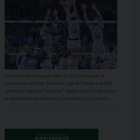
Si conferma inespugnabile la BTS Arena per le
avversarie dell’Itas Trentino, che di fronte a 4.000
spettatori (primo “sold out” stagionale) ha ottenuto
la ventiduesima vittoria consecutiva fra le mura
amiche contro Perugia, l’ultima squadra capace,
392 giorni fa (27 ottobre 2024), ad imporre uno
stop interno a Trentino Volley. Il big match del
settimo […]