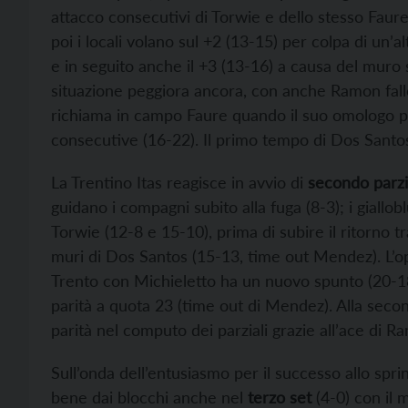
attacco consecutivi di Torwie e dello stesso Faure.
poi i locali volano sul +2 (13-15) per colpa di un’
e in seguito anche il +3 (13-16) a causa del muro 
situazione peggiora ancora, con anche Ramon fallo
richiama in campo Faure quando il suo omologo po
consecutive (16-22). Il primo tempo di Dos Santos c
La Trentino Itas reagisce in avvio di
secondo parzi
guidano i compagni subito alla fuga (8-3); i gial
Torwie (12-8 e 15-10), prima di subire il ritorno t
muri di Dos Santos (15-13, time out Mendez). L’op
Trento con Michieletto ha un nuovo spunto (20-18
parità a quota 23 (time out di Mendez). Alla secon
parità nel computo dei parziali grazie all’ace di R
Sull’onda dell’entusiasmo per il successo allo spri
bene dai blocchi anche nel
terzo set
(4-0) con il 