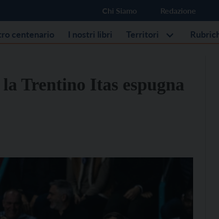
Chi Siamo
Redazione
stro centenario
I nostri libri
Territori
Rubric
a Trentino Itas espugna