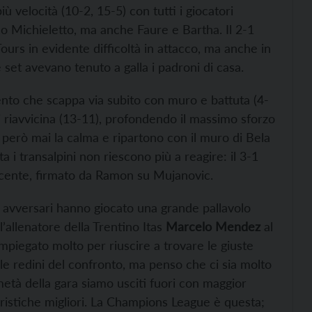
 velocità (10-2, 15-5) con tutti i giocatori
lo Michieletto, ma anche Faure e Bartha. Il 2-1
Tours in evidente difficoltà in attacco, ma anche in
 set avevano tenuto a galla i padroni di casa.
ento che scappa via subito con muro e battuta (4-
 riavvicina (13-11), profondendo il massimo sforzo
 però mai la calma e ripartono con il muro di Bela
 i transalpini non riescono più a reagire: il 3-1
vincente, firmato da Ramon su Mujanovic.
tri avversari hanno giocato una grande pallavolo
allenatore della Trentino Itas
Marcelo Mendez
al
mpiegato molto per riuscire a trovare le giuste
e redini del confronto, ma penso che ci sia molto
età della gara siamo usciti fuori con maggior
eristiche migliori. La Champions League è questa;