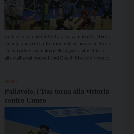
Comincia con un netto 3 a 0 sul campo di Cisterna
il campionato della Trentino Volley, bravi a mettere
sin dal primo scambio quella aggressività chiesta
alla vigilia dal nuovo Head Coach Marcelo Mendez.
Il debutto del tecnico argentino sulla panchina di
Trentino Volley è stato quindi contraddistinto
subito dal miglior risultato possibile, giunto al […]
SPORT
Pallavolo, l’Itas torna alla vittoria
contro Cuneo