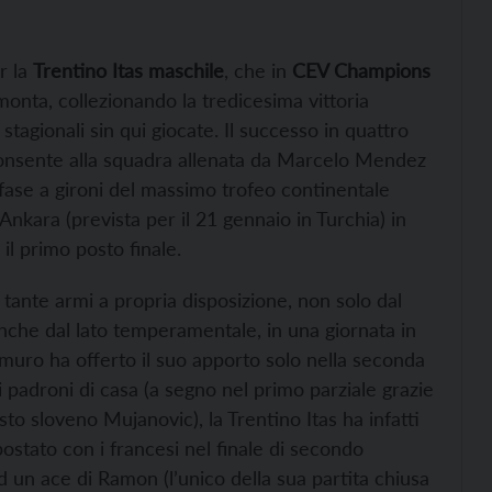
r la
Trentino Itas maschile
, che in
CEV Champions
monta, collezionando la tredicesima vittoria
stagionali sin qui giocate. Il successo in quattro
A consente alla squadra allenata da Marcelo Mendez
fase a gironi del massimo trofeo continentale
 Ankara (prevista per il 21 gennaio in Turchia) in
il primo posto finale.
tante armi a propria disposizione, non solo dal
anche dal lato temperamentale, in una giornata in
l muro ha offerto il suo apporto solo nella seconda
padroni di casa (a segno nel primo parziale grazie
sto sloveno Mujanovic), la Trentino Itas ha infatti
postato con i francesi nel finale di secondo
ad un ace di Ramon (l’unico della sua partita chiusa