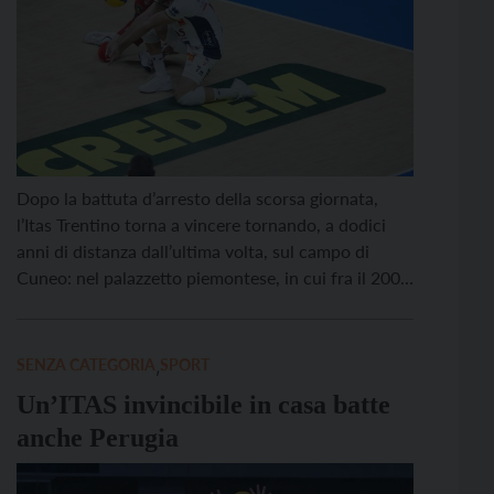
Dopo la battuta d’arresto della scorsa giornata,
l’Itas Trentino torna a vincere tornando, a dodici
anni di distanza dall’ultima volta, sul campo di
Cuneo: nel palazzetto piemontese, in cui fra il 2000
e 2014 aveva ingaggiato memorabili battaglie
contro i padroni di casa, questa sera il Club
Campione d’Italia ha vinto per 3-1 l’anticipo del […]
SENZA CATEGORIA
,
SPORT
Un’ITAS invincibile in casa batte
anche Perugia