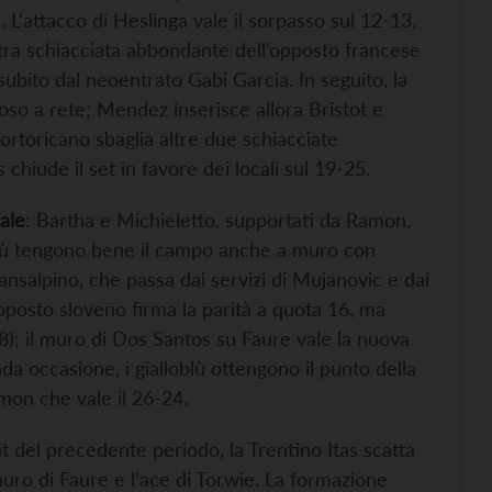
 L’attacco di Heslinga vale il sorpasso sul 12-13,
altra schiacciata abbondante dell’opposto francese
subito dal neoentrato Gabi Garcia. In seguito, la
so a rete; Mendez inserisce allora Bristot e
rtoricano sbaglia altre due schiacciate
hiude il set in favore dei locali sul 19-25.
ale
: Bartha e Michieletto, supportati da Ramon,
loblù tengono bene il campo anche a muro con
ransalpino, che passa dai servizi di Mujanovic e dai
posto sloveno firma la parità a quota 16, ma
); il muro di Dos Santos su Faure vale la nuova
da occasione, i gialloblù ottengono il punto della
amon che vale il 26-24.
nt del precedente periodo, la Trentino Itas scatta
muro di Faure e l’ace di Torwie. La formazione