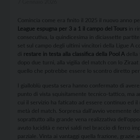
7 Gennaio 2026
Comincia come era finito il 2025 il nuovo anno pe
League
espugna per 3 a 1 il campo del Tours
in ri
consecutiva, la quindicesima in diciassette partite 
set sul campo degli ultimi vincitori della Ligue 
di
restare in testa alla classifica della Pool A
della 
dopo due turni, alla vigilia del match con lo Ziraat
quello che potrebbe essere lo scontro diretto per 
I gialloblù questa sera hanno confermato di avere 
punto di vista squisitamente tecnico-tattico, ma 
cui il servizio ha faticato ad essere continuo ed i
metà del match. Sorpresa dall’avvio veemente dei 
soprattutto alla grande vena realizzativa dell’oppo
avuto lucidità e nervi saldi nel braccio di ferro im
parziale. Vinta ai vantaggi quella frazione, grazie 