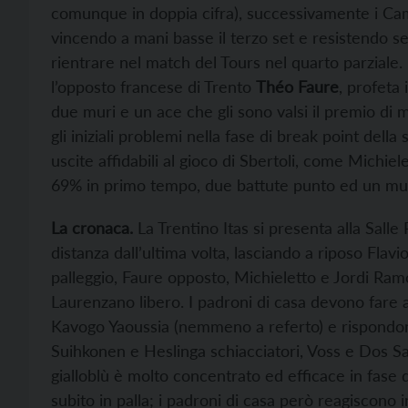
comunque in doppia cifra), successivamente i Camp
vincendo a mani basse il terzo set e resistendo se
rientrare nel match del Tours nel quarto parziale.
l’opposto francese di Trento
Théo Faure
, profeta 
due muri e un ace che gli sono valsi il premio di m
gli iniziali problemi nella fase di break point del
uscite affidabili al gioco di Sbertoli, come Michie
69% in primo tempo, due battute punto ed un mu
La cronaca.
La Trentino Itas si presenta alla Salle
distanza dall’ultima volta, lasciando a riposo Flavio
palleggio, Faure opposto, Michieletto e Jordi Ram
Laurenzano libero. I padroni di casa devono fare 
Kavogo Yaoussia (nemmeno a referto) e rispondon
Suihkonen e Heslinga schiacciatori, Voss e Dos Sa
gialloblù è molto concentrato ed efficace in fase 
subito in palla; i padroni di casa però reagiscono i