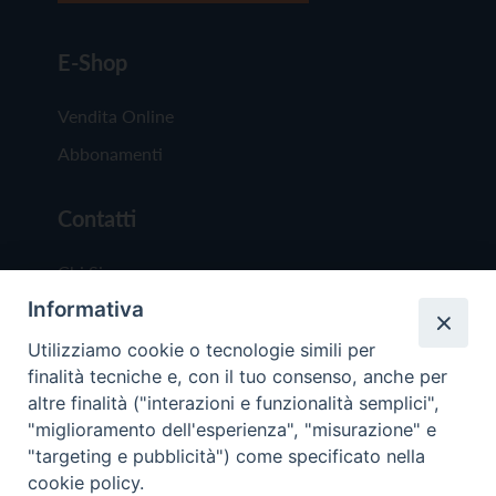
E-Shop
Vendita Online
Abbonamenti
Contatti
Chi Siamo
Informativa
Redazione
Scrivici
Utilizziamo cookie o tecnologie simili per
finalità tecniche e, con il tuo consenso, anche per
altre finalità ("interazioni e funzionalità semplici",
"miglioramento dell'esperienza", "misurazione" e
"targeting e pubblicità") come specificato nella
cookie policy.
Copyright © 2019 - Tutti i diritti riservati - Vit