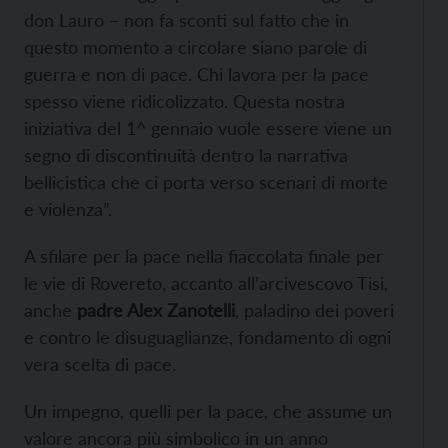
don Lauro – non fa sconti sul fatto che in
questo momento a circolare siano parole di
guerra e non di pace. Chi lavora per la pace
spesso viene ridicolizzato. Questa nostra
iniziativa del 1^ gennaio vuole essere viene un
segno di discontinuità dentro la narrativa
bellicistica che ci porta verso scenari di morte
e violenza”.
A sfilare per la pace nella fiaccolata finale per
le vie di Rovereto, accanto all’arcivescovo Tisi,
anche
padre Alex Zanotelli
, paladino dei poveri
e contro le disuguaglianze, fondamento di ogni
vera scelta di pace.
Un impegno, quelli per la pace, che assume un
valore ancora più simbolico in un anno