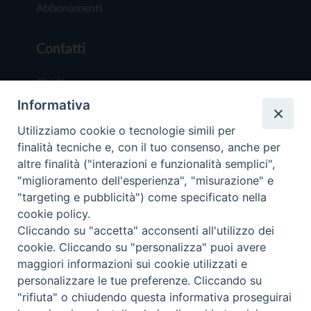
Abbonamenti
Contatti
Chi Siamo
Informativa
Redazione
Scrivici
Utilizziamo cookie o tecnologie simili per
finalità tecniche e, con il tuo consenso, anche per
altre finalità ("interazioni e funzionalità semplici",
"miglioramento dell'esperienza", "misurazione" e
"targeting e pubblicità") come specificato nella
cookie policy.
Copyright © 2019 - Tutti i diritti riservati - Vit
Cliccando su "accetta" acconsenti all'utilizzo dei
Trentina Editrice
cookie. Cliccando su "personalizza" puoi avere
maggiori informazioni sui cookie utilizzati e
Privacy Policy
personalizzare le tue preferenze. Cliccando su
Torna all'inizi
"rifiuta" o chiudendo questa informativa proseguirai