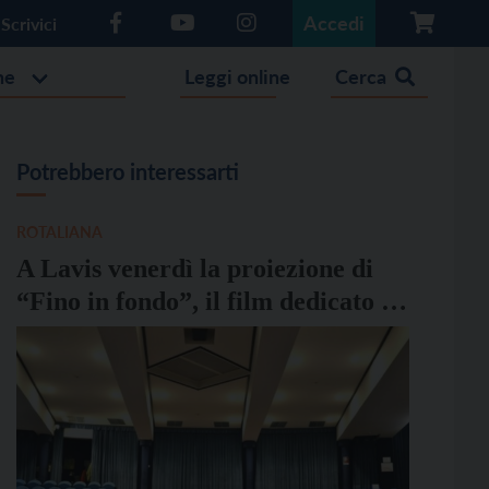
Accedi
Scrivici
he
Leggi online
Cerca
Potrebbero interessarti
ROTALIANA
A Lavis venerdì la proiezione di
“Fino in fondo”, il film dedicato a
Luigi Donini