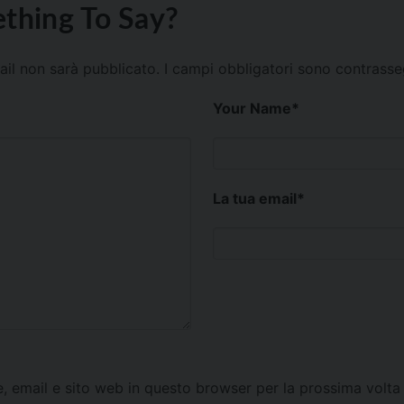
thing To Say?
mail non sarà pubblicato.
I campi obbligatori sono contrass
Your Name
*
La tua email
*
e, email e sito web in questo browser per la prossima vol