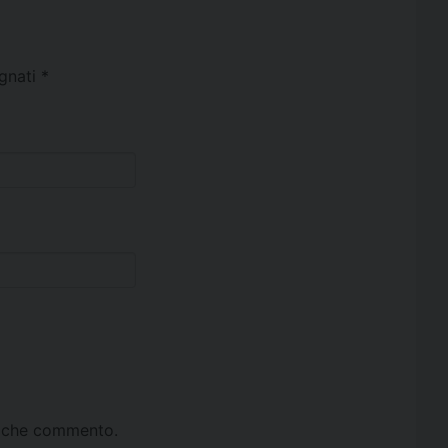
egnati
*
ta che commento.