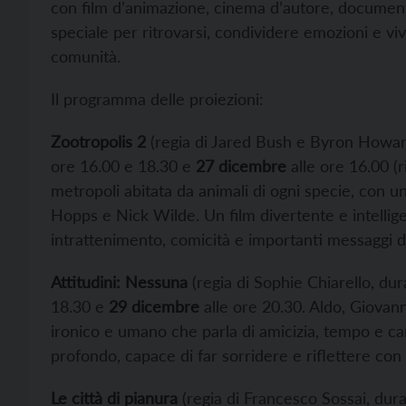
con film d’animazione, cinema d’autore, documenta
speciale per ritrovarsi, condividere emozioni e vi
comunità.
Il programma delle proiezioni:
Zootropolis 2
(regia di Jared Bush e Byron Howard
ore 16.00 e 18.30 e
27 dicembre
alle ore 16.00 (r
metropoli abitata da animali di ogni specie, con 
Hopps e Nick Wilde. Un film divertente e intelligen
intrattenimento, comicità e importanti messaggi di
Attitudini: Nessuna
(regia di Sophie Chiarello, dur
18.30 e
29 dicembre
alle ore 20.30. Aldo, Giovan
ironico e umano che parla di amicizia, tempo e
profondo, capace di far sorridere e riflettere con l
Le città di pianura
(regia di Francesco Sossai, dura