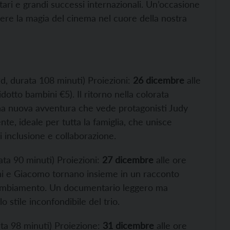
ri e grandi successi internazionali. Un’occasione
vere la magia del cinema nel cuore della nostra
, durata 108 minuti) Proiezioni:
26 dicembre
alle
idotto bambini €5). Il ritorno nella colorata
una nuova avventura che vede protagonisti Judy
te, ideale per tutta la famiglia, che unisce
 inclusione e collaborazione.
ata 90 minuti) Proiezioni:
27 dicembre
alle ore
ni e Giacomo tornano insieme in un racconto
 cambiamento. Un documentario leggero ma
o stile inconfondibile del trio.
ta 98 minuti) Proiezione:
31 dicembre
alle ore