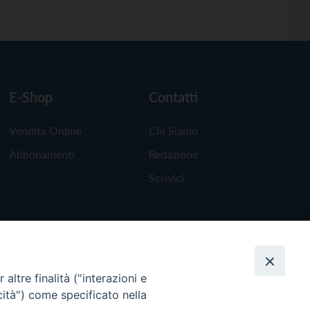
E-Shop
Contatti
Vendita Online
Chi Siamo
Abbonamenti
Redazione
Scrivici
altre finalità ("interazioni e
cità") come specificato nella