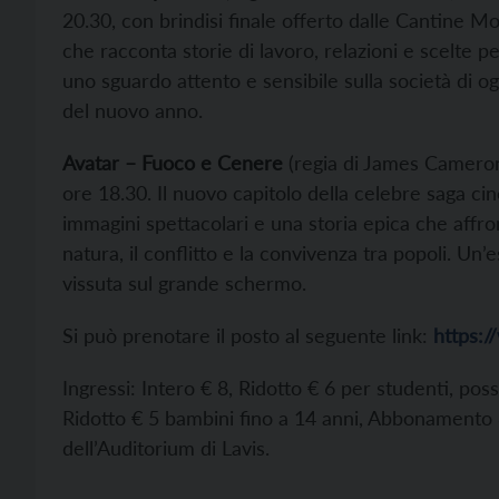
20.30, con brindisi finale offerto dalle Cantine Mo
che racconta storie di lavoro, relazioni e scelte
uno sguardo attento e sensibile sulla società di o
del nuovo anno.
Avatar – Fuoco e Cenere
(regia di James Cameron
ore 18.30. Il nuovo capitolo della celebre saga ci
immagini spettacolari e una storia epica che affro
natura, il conflitto e la convivenza tra popoli. U
vissuta sul grande schermo.
Si può prenotare il posto al seguente link:
https:/
Ingressi: Intero € 8, Ridotto € 6 per studenti, po
Ridotto € 5 bambini fino a 14 anni, Abbonamento 8 
dell’Auditorium di Lavis.