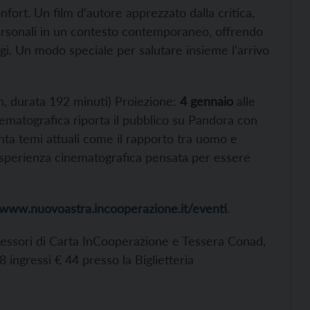
nfort. Un film d’autore apprezzato dalla critica,
 personali in un contesto contemporaneo, offrendo
ggi. Un modo speciale per salutare insieme l’arrivo
, durata 192 minuti) Proiezione:
4 gennaio
alle
nematografica riporta il pubblico su Pandora con
nta temi attuali come il rapporto tra uomo e
n’esperienza cinematografica pensata per essere
/www.nuovoastra.incooperazione.it/eventi
.
ssessori di Carta InCooperazione e Tessera Conad,
ingressi € 44 presso la Biglietteria