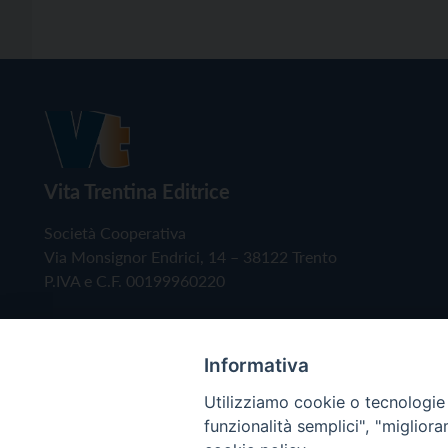
Vita Trentina Editrice
Società Cooperativa
Via Monsignor Endrici, 14 – 38122 Trento
P.IVA e C.F. 00199960220
Informativa
Utilizziamo cookie o tecnologie s
funzionalità semplici", "miglior