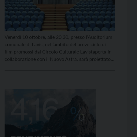
Venerdì 10 ottobre, alle 20.30, presso l’Auditorium
comunale di Lavis, nell’ambito del breve ciclo di
film promossi dal Circolo Culturale Lavistaperta in
collaborazione con il Nuovo Astra, sarà proiettato –
con la presenza del regista Ginetto Campanini (a
cui farà compagnia Nicola “Ballo” Balestri, autore
della colonna sonora) che dialogherà con gli
spettatori – il […]