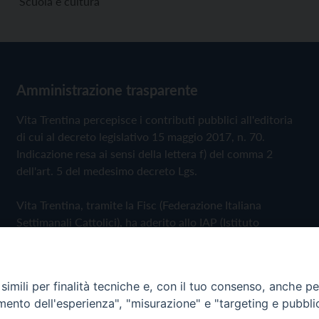
Scuola e cultura
Amministrazione trasparente
Vita Trentina percepisce i contributi pubblici all'editoria
di cui al decreto legislativo 15 maggio 2017, n. 70.
Indicazione resa ai sensi della lettera f) del comma 2
dell'art. 5 del medesimo decreto Lgs.
Vita Trentina, tramite la Fisc (Federazione Italiana
Settimanali Cattolici), ha aderito allo IAP (Istituto
dell'Autodisciplina Pubblicitaria) accettando il Codice di
Autodisciplina della Comunicazione Commerciale
imili per finalità tecniche e, con il tuo consenso, anche per 
Privacy Policy
Cookie Policy
amento dell'esperienza", "misurazione" e "targeting e pubbli