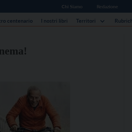
Chi Siamo
Redazione
stro centenario
I nostri libri
Territori
Rubric
inema!