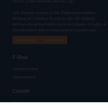
dell'art. 5 del medesimo decreto Lgs.
Vita Trentina, tramite la Fisc (Federazione Italiana
Settimanali Cattolici), ha aderito allo IAP (Istituto
dell'Autodisciplina Pubblicitaria) accettando il Codice di
Autodisciplina della Comunicazione Commerciale
Privacy Policy
Cookie Policy
E-Shop
Vendita Online
Abbonamenti
Contatti
Chi Siamo