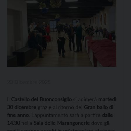
23 Dicembre 2025
Il
Castello del Buonconsiglio
si animerà
martedì
30 dicembre
grazie al ritorno del
Gran ballo di
fine anno
. L’appuntamento sarà a partire
dalle
14.30
nella
Sala delle Marangonerie
dove gli
ospiti saranno accolti in un’atmosfera elegante