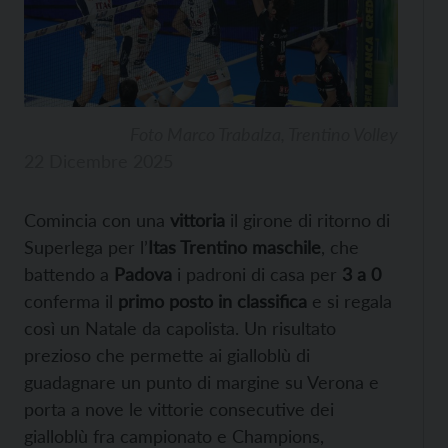
Foto Marco Trabalza, Trentino Volley
22 Dicembre 2025
Comincia con una
vittoria
il girone di ritorno di
Superlega per l’
Itas Trentino maschile
, che
battendo a
Padova
i padroni di casa per
3 a 0
conferma il
primo posto in classifica
e si regala
così un Natale da capolista. Un risultato
prezioso che permette ai gialloblù di
guadagnare un punto di margine su Verona e
porta a nove le vittorie consecutive dei
gialloblù fra campionato e Champions,