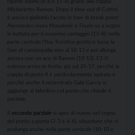
riparte subito (8-6 e 11-8) grazie alla coppia
Michieletto-Ramon. Dopo il time out di Cuttini
è ancora gialloblù l’acuto in fase di break point:
Alessandro mura Masulovic e Flavio va a segno
in battuta per il massimo vantaggio (13-8); nella
parte centrale l’Itas Trentino gestisce bene la
fase di cambiopalla sino al 18-13 e poi allunga
ancora con un ace di Ramon (19-13). L’1-0
esterno arriva in fretta, già sul 25-17, perché la
coppia di posto 4 è particolarmente ispirata e
perché anche il neoentrato Gabi Garcia si
aggiunge al tabellino col punto che chiude il
parziale.
Il
secondo parziale
si apre di nuovo nel segno
del punto a punto (3-3 e 6-6), situazione che si
prolunga anche nella parte centrale (10-10 e