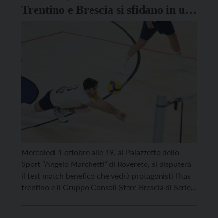
Trentino e Brescia si sfidano in un
match benefico
Mercoledì 1 ottobre alle 19, al Palazzetto dello
Sport “Angelo Marchetti” di Rovereto, si disputerà
il test match benefico che vedrà protagonisti l’Itas
trentino e il Gruppo Consoli Sferc Brescia di Serie
A2. Il nuovo allenatore Marcelo Mendez, al
debutto sulla panchina gialloblù, dovrà infatti fare