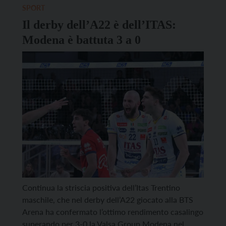
ancora a meno dei neo-iridati Michieletto e Sbertoli
SPORT
e di Gabi Garcia […]
Il derby dell’A22 è dell’ITAS:
Modena è battuta 3 a 0
Continua la striscia positiva dell’Itas Trentino
maschile, che nel derby dell’A22 giocato alla BTS
Arena ha confermato l’ottimo rendimento casalingo
superando per 3-0 la Valsa Group Modena nel