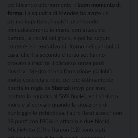
certificando ulteriormente il
buon momento di
forma
. La squadra di Mendez ha avuto un
ottimo impatto sul match, prendendo
immediatamente in mano, con attacco e
battuta, le redini del gioco, e poi ha saputo
contenere il tentativo di ritorno dei padroni di
casa, che fra secondo e terzo set hanno
provato a riaprire il discorso senza però
riuscirvi. Merito di una formazione gialloblù
molto concreta a rete, perché ottimamente
diretta in regia da
Sbertoli
(mvp per aver
portato la squadra al 56% finale), ed incisiva a
muro e al servizio quando la situazione di
punteggio lo richiedeva. Faure (best scorer con
18 punti con l’80% in attacco e due block),
Michieletto (13) e Ramon (12) sono stati
efficaci in fase di break point, guidando i