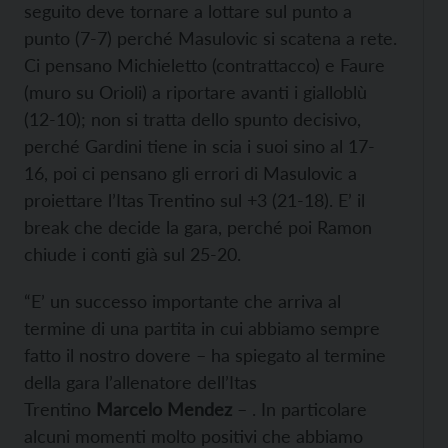
seguito deve tornare a lottare sul punto a
punto (7-7) perché Masulovic si scatena a rete.
Ci pensano Michieletto (contrattacco) e Faure
(muro su Orioli) a riportare avanti i gialloblù
(12-10); non si tratta dello spunto decisivo,
perché Gardini tiene in scia i suoi sino al 17-
16, poi ci pensano gli errori di Masulovic a
proiettare l’Itas Trentino sul +3 (21-18). E’ il
break che decide la gara, perché poi Ramon
chiude i conti già sul 25-20.
“E’ un successo importante che arriva al
termine di una partita in cui abbiamo sempre
fatto il nostro dovere – ha spiegato al termine
della gara l’allenatore dell’Itas
Trentino
Marcelo Mendez
– . In particolare
alcuni momenti molto positivi che abbiamo