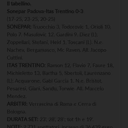
Il tabellino.
Sonepar Padova-Itas Trentino 0-3
(17-25, 23-25, 20-25)
SONEPAR:
Truocchio 3, Todorovic 1, Orioli 10,
Polo 7, Masulovic 12, Gardini 9, Diez (L);
Zoppellari, Stefani, Held 1, Toscani (L). N.e.
Nachev, Bergamasco, Mc Raven. All. Jacopo
Cuttini.
ITAS TRENTINO:
Ramon 12, Flavio 7, Faure 18,
Michieletto 13, Bartha 5, Sbertoli, Laurenzano
(L); Acquarone, Gabi Garcia 1. N.e. Bristot,
Pesaresi, Giani, Sandu, Torwie. All. Marcelo
Mendez.
ARBITRI:
Verrascina di Roma e Cerra di
Bologna.
DURATA SET:
23’, 28’, 28’; tot 1h e 19’.
NOTE:
2.731 spettatori, incasso di 36.439 euro.