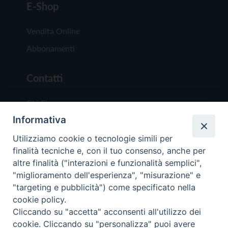
E-Shop
Vendita Online
Abbonamenti
Contatti
Chi Siamo
Informativa
Redazione
Scrivici
Utilizziamo cookie o tecnologie simili per
finalità tecniche e, con il tuo consenso, anche per
altre finalità ("interazioni e funzionalità semplici",
"miglioramento dell'esperienza", "misurazione" e
"targeting e pubblicità") come specificato nella
cookie policy.
Copyright © 2019 - Tutti i diritti riservati - Vit
Cliccando su "accetta" acconsenti all'utilizzo dei
Trentina Editrice
cookie. Cliccando su "personalizza" puoi avere