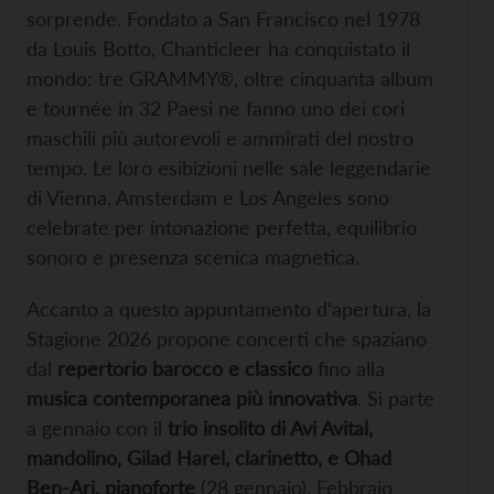
sorprende. Fondato a San Francisco nel 1978
da Louis Botto, Chanticleer ha conquistato il
mondo: tre GRAMMY®, oltre cinquanta album
e tournée in 32 Paesi ne fanno uno dei cori
maschili più autorevoli e ammirati del nostro
tempo. Le loro esibizioni nelle sale leggendarie
di Vienna, Amsterdam e Los Angeles sono
celebrate per intonazione perfetta, equilibrio
sonoro e presenza scenica magnetica.
Accanto a questo appuntamento d’apertura, la
Stagione 2026 propone concerti che spaziano
dal
repertorio barocco e classico
fino alla
musica contemporanea più innovativa
. Si parte
a gennaio con il
trio insolito di Avi Avital,
mandolino, Gilad Harel, clarinetto, e Ohad
Ben-Ari, pianoforte
(28 gennaio). Febbraio