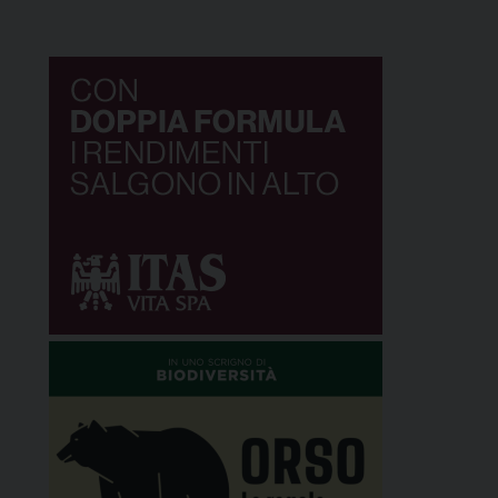
audizioni che si è svolta al Cantiere 26 di Arco
sabato 15 novembre: a sfidarsi i 12 progetti
finalisti, […]