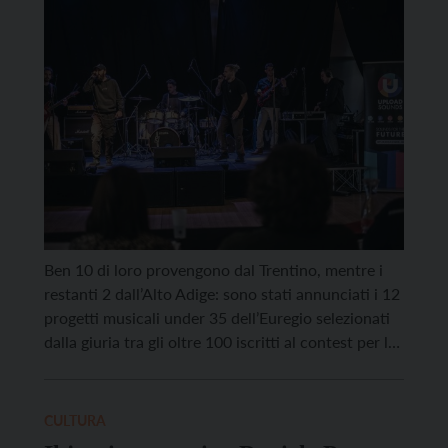
UploadSounds 2025
Ben 10 di loro provengono dal Trentino, mentre i
restanti 2 dall’Alto Adige: sono stati annunciati i 12
progetti musicali under 35 dell’Euregio selezionati
dalla giuria tra gli oltre 100 iscritti al contest per la
grande finale di UploadSounds 2025, che si
svolgerà sabato 15 novembre a Cantiere 26 di
Arco. In palio, per chi […]
CULTURA