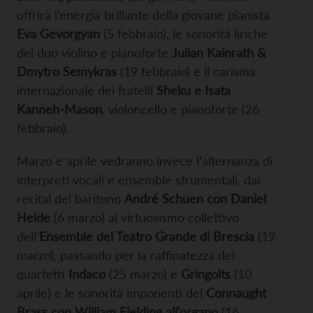
offrirà l’energia brillante della giovane pianista
Eva Gevorgyan
(5 febbraio), le sonorità liriche
del duo violino e pianoforte
Julian Kainrath &
Dmytro Semykras
(19 febbraio) e il carisma
internazionale dei fratelli
Sheku e Isata
Kanneh-Mason
, violoncello e pianoforte (26
febbraio).
Marzo e aprile vedranno invece l’alternanza di
interpreti vocali e ensemble strumentali, dai
recital del baritono
André Schuen con Daniel
Heide
(6 marzo) al virtuosismo collettivo
dell’
Ensemble del Teatro Grande di Brescia
(19
marzo), passando per la raffinatezza dei
quartetti
Indaco
(25 marzo) e
Gringolts
(10
aprile) e le sonorità imponenti del
Connaught
Brass con William Fielding all’organo
(16