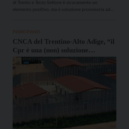
di Trento e Terzo Settore è sicuramente un
elemento positivo, ma è soluzione provvisoria ad
un problema emergente e durerà una settimana in
attesa che la Provincia trovi soluzioni stabili. Una
Provincia che ormai scrive che le soluzioni […]
PRIMO PIANO
CNCA del Trentino-Alto Adige, “il
Cpr è una (non) soluzione
propagandistica”