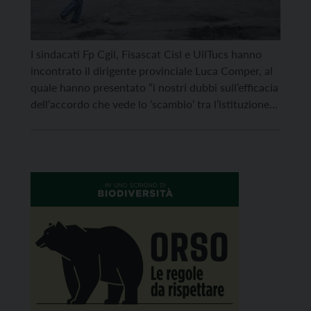
I sindacati Fp Cgil, Fisascat Cisl e UilTucs hanno
incontrato il dirigente provinciale Luca Comper, al
quale hanno presentato “i nostri dubbi sull’efficacia
dell’accordo che vede lo ‘scambio’ tra l’istituzione
di un Cpr a Trento e il dimezzamento dei posti di
prima accoglienza”, facendo presente anche “tutte
le criticità del sistema accoglienza sul territorio ad
[…]