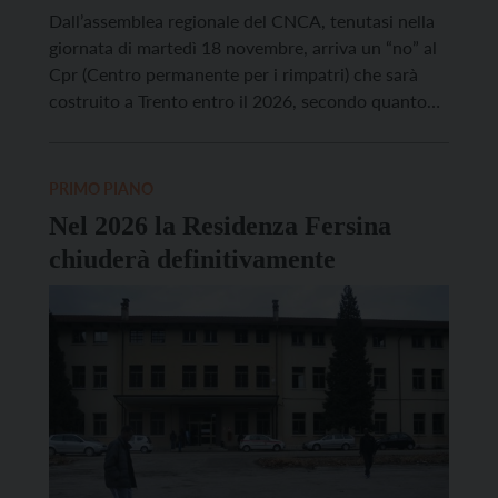
Dall’assemblea regionale del CNCA, tenutasi nella
giornata di martedì 18 novembre, arriva un “no” al
Cpr (Centro permanente per i rimpatri) che sarà
costruito a Trento entro il 2026, secondo quanto
hanno annunciato il presidente della Provincia di
Trento Maurizio Fugatti e il ministro dell’Interno
Matteo Piantedosi. IL CNCA chiede anche una
PRIMO PIANO
“modifica delle politiche di […]
Nel 2026 la Residenza Fersina
chiuderà definitivamente