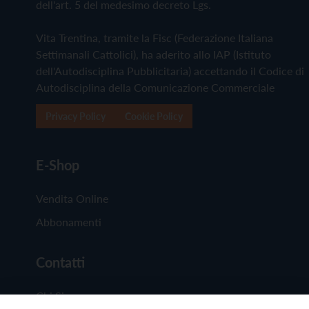
dell'art. 5 del medesimo decreto Lgs.
Vita Trentina, tramite la Fisc (Federazione Italiana
Settimanali Cattolici), ha aderito allo IAP (Istituto
dell'Autodisciplina Pubblicitaria) accettando il Codice di
Autodisciplina della Comunicazione Commerciale
Privacy Policy
Cookie Policy
E-Shop
Vendita Online
Abbonamenti
Contatti
Chi Siamo