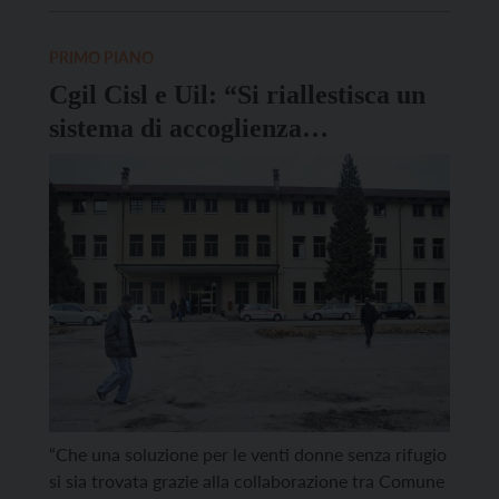
presenze sul territorio, ma solo il numero di quelli
accolti”. Lo afferma in una nota la cooperativa […]
PRIMO PIANO
Cgil Cisl e Uil: “Si riallestisca un
sistema di accoglienza
funzionante”
“Che una soluzione per le venti donne senza rifugio
si sia trovata grazie alla collaborazione tra Comune