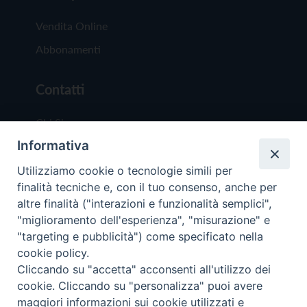
Vendita Online
Abbonamenti
Contatti
Chi Siamo
Informativa
Redazione
Scrivici
Utilizziamo cookie o tecnologie simili per
finalità tecniche e, con il tuo consenso, anche per
altre finalità ("interazioni e funzionalità semplici",
"miglioramento dell'esperienza", "misurazione" e
"targeting e pubblicità") come specificato nella
cookie policy.
Copyright © 2019 - Tutti i diritti riservati - Vit
Cliccando su "accetta" acconsenti all'utilizzo dei
Trentina Editrice
cookie. Cliccando su "personalizza" puoi avere
maggiori informazioni sui cookie utilizzati e