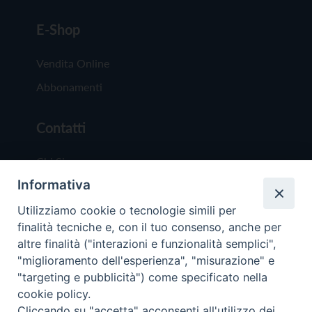
E-Shop
Vendita Online
Abbonamenti
Contatti
Chi Siamo
Informativa
Redazione
Scrivici
Utilizziamo cookie o tecnologie simili per
finalità tecniche e, con il tuo consenso, anche per
altre finalità ("interazioni e funzionalità semplici",
"miglioramento dell'esperienza", "misurazione" e
"targeting e pubblicità") come specificato nella
cookie policy.
Copyright © 2019 - Tutti i diritti riservati - Vit
Cliccando su "accetta" acconsenti all'utilizzo dei