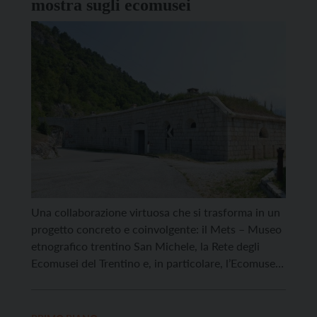
mostra sugli ecomusei
Una collaborazione virtuosa che si trasforma in un
progetto concreto e coinvolgente: il Mets – Museo
etnografico trentino San Michele, la Rete degli
Ecomusei del Trentino e, in particolare, l’Ecomuseo
Argentario uniscono le forze per dare vita alla
quinta tappa della mostra “Ecomusei per il
territorio. Viaggio fra ambienti, culture e tradizioni”,