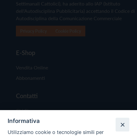
Settimanali Cattolici), ha aderito allo IAP (Istituto
dell'Autodisciplina Pubblicitaria) accettando il Codice di
Autodisciplina della Comunicazione Commerciale
Privacy Policy
Cookie Policy
E-Shop
Vendita Online
Abbonamenti
Contatti
Chi Siamo
Informativa
Redazione
Scrivici
Utilizziamo cookie o tecnologie simili per