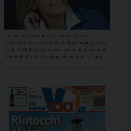
La lagarina Alessandra Campedelli, prof di
educazione fisica e allenatrice di pallavolo, già alla
guida dell’Italia per persone sorde e delle nazionali
femminili di Iran e Pakistan, riceverà, in Toscana, il
premio internazionale “SemplicementeDonna” nella
categoria “Donne e sport”. La cerimonia di
consegna si svolgerà il 21 novembre a Castiglion
Fiorentino, in provincia di Arezzo. […]