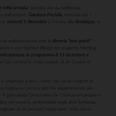
 e lotta armata
” (pubblicato da Solferino),
o dall’autore,
Gianluca Peciola
, attivista per i
Sel,
venerdì 5 dicembre
a Trento, alla
Bookique
, in
 in collaborazione con la
libreria “due punti”
.
aprini e con Stefano Bleggi del progetto Melting
nifestazione in programma il 13 dicembre a
Cpr, contro la realizzazione di un Centro di
è chiamato a fare i conti con alcuni segreti di
na cugina in carcere perché appartenente alle
a. Il giornalista Gioacchino De Chirico nel proporre
libro necessario, ambientato negli anni Settanta.
iginale di un periodo importante della storia