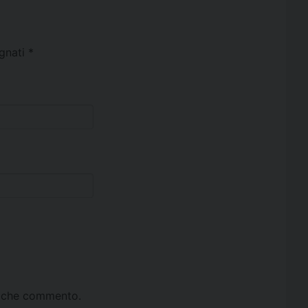
egnati
*
ta che commento.