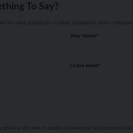
thing To Say?
mail non sarà pubblicato.
I campi obbligatori sono contrass
Your Name
*
La tua email
*
e, email e sito web in questo browser per la prossima vol