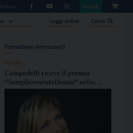
Accedi
Scrivici
he
Leggi online
Cerca
Potrebbero interessarti
CULTURA
Campedelli riceve il premio
“SemplicementeDonna” nella
categoria “Donne e sport”