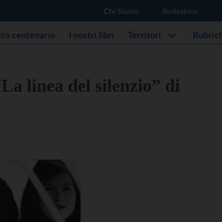
Chi Siamo
Redazione
stro centenario
I nostri libri
Territori
Rubric
La linea del silenzio” di