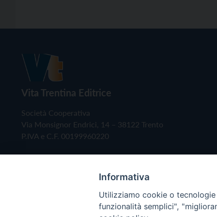
Vita Trentina Editrice
Società Cooperativa
Via Monsignor Endrici, 14 – 38122 Trento
P.IVA e C.F. 00199960220
Informativa
Utilizziamo cookie o tecnologie s
funzionalità semplici", "miglior