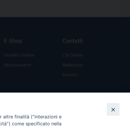
E-Shop
Contatti
Vendita Online
Chi Siamo
Abbonamenti
Redazione
Scrivici
altre finalità ("interazioni e
cità") come specificato nella