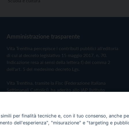
Scuola e cultura
Amministrazione trasparente
Vita Trentina percepisce i contributi pubblici all'editoria
di cui al decreto legislativo 15 maggio 2017, n. 70.
Indicazione resa ai sensi della lettera f) del comma 2
dell'art. 5 del medesimo decreto Lgs.
Vita Trentina, tramite la Fisc (Federazione Italiana
Settimanali Cattolici), ha aderito allo IAP (Istituto
dell'Autodisciplina Pubblicitaria) accettando il Codice di
Autodisciplina della Comunicazione Commerciale
imili per finalità tecniche e, con il tuo consenso, anche per 
Privacy Policy
Cookie Policy
amento dell'esperienza", "misurazione" e "targeting e pubbli