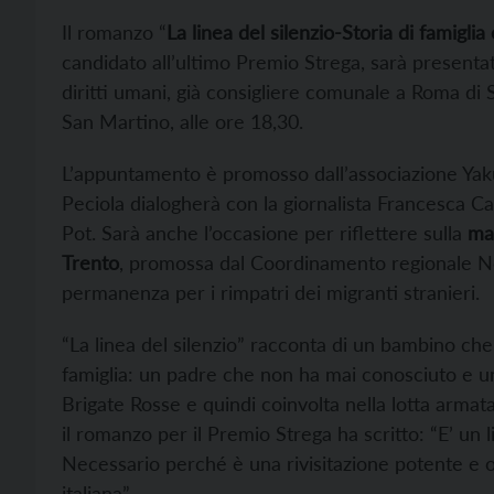
Il romanzo “
La linea del silenzio-Storia di famiglia
candidato all’ultimo Premio Strega, sarà presentat
diritti umani, già consigliere comunale a Roma di 
San Martino, alle ore 18,30.
L’appuntamento è promosso dall’associazione Yaku
Peciola dialogherà con la giornalista Francesca C
Pot. Sarà anche l’occasione per riflettere sulla
ma
Trento
, promossa dal Coordinamento regionale No 
permanenza per i rimpatri dei migranti stranieri.
“La linea del silenzio” racconta di un bambino che 
famiglia: un padre che non ha mai conosciuto e u
Brigate Rosse e quindi coinvolta nella lotta armat
il romanzo per il Premio Strega ha scritto: “E’ un 
Necessario perché è una rivisitazione potente e or
italiana”.