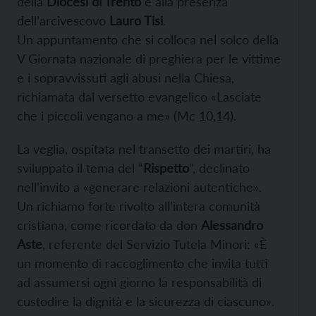
della
Diocesi di Trento
e alla presenza
dell’arcivescovo
Lauro Tisi
.
Un appuntamento che si colloca nel solco della
V Giornata nazionale di preghiera per le vittime
e i sopravvissuti agli abusi nella Chiesa,
richiamata dal versetto evangelico «Lasciate
che i piccoli vengano a me» (Mc 10,14).
La veglia, ospitata nel transetto dei martiri, ha
sviluppato il tema del “
Rispetto
”, declinato
nell’invito a «generare relazioni autentiche».
Un richiamo forte rivolto all’intera comunità
cristiana, come ricordato da don
Alessandro
Aste
, referente del Servizio Tutela Minori: «È
un momento di raccoglimento che invita tutti
ad assumersi ogni giorno la responsabilità di
custodire la dignità e la sicurezza di ciascuno».