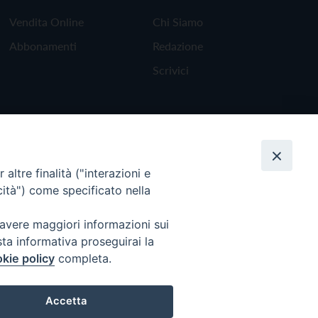
Vendita Online
Chi Siamo
Abbonamenti
Redazione
Scrivici
altre finalità ("interazioni e
cità") come specificato nella
 avere maggiori informazioni sui
sta informativa proseguirai la
kie policy
completa.
Torna all'inizio
Accetta