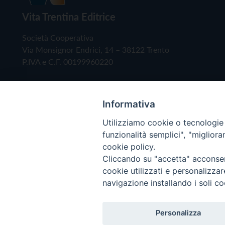
Vita Trentina Editrice
Società Cooperativa
Via Monsignor Endrici, 14 – 38122 Trento
P.IVA e C.F. 00199960220
Informativa
Utilizziamo cookie o tecnologie s
funzionalità semplici", "miglior
cookie policy.
Cliccando su "accetta" acconsent
Copyright © 2019 - Tutti i diritti riservati - Vita
cookie utilizzati e personalizza
navigazione installando i soli co
Privacy Policy
Personalizza