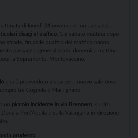
 mattinata di lunedì 24 novembre: un paesaggio
colari disagi al traffico
. Già sabato mattina dopo
ione strade, fin dalle quattro del mattino hanno
o questo passaggio generalizzato, domenica mattina
 quota, a Sopramonte, Montevaccino,
lo
e si è provveduto a spargere nuovo sale dove
 esempio tra Cognola e Martignano.
olo un
piccolo incidente in via Brennero
, subito
 Donà a Port’Aquila e sulla Valsugana in direzione
lto.
anda prudenza
.