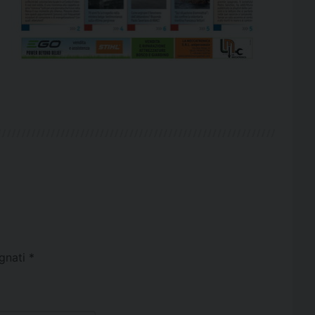
egnati
*