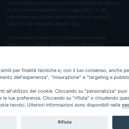
Vita Trentina percepisce i contributi pubblici all'editoria
di cui al decreto legislativo 15 maggio 2017, n. 70.
Indicazione resa ai sensi della lettera f) del comma 2
dell'art. 5 del medesimo decreto Lgs.
Vita Trentina, tramite la Fisc (Federazione Italiana
Settimanali Cattolici), ha aderito allo IAP (Istituto
dell'Autodisciplina Pubblicitaria) accettando il Codice di
Autodisciplina della Comunicazione Commerciale
imili per finalità tecniche e, con il tuo consenso, anche per 
Privacy Policy
Cookie Policy
amento dell'esperienza", "misurazione" e "targeting e pubbli
i all'utilizzo dei cookie. Cliccando su "personalizza" puoi
 Trentina Editrice
re le tue preferenze. Cliccando su "rifiuta" o chiudendo que
okie tecnici. Ulteriori informazioni sono disponibili nella
coo
Rifiuta