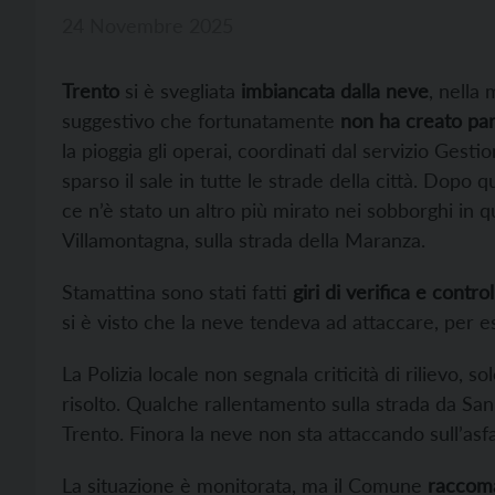
24 Novembre 2025
Trento
si è svegliata
imbiancata dalla neve
, nella
suggestivo che fortunatamente
non ha creato parti
la pioggia gli operai, coordinati dal servizio Gest
sparso il sale in tutte le strade della città. Dop
ce n’è stato un altro più mirato nei sobborghi in
Villamontagna, sulla strada della Maranza.
Stamattina sono stati fatti
giri di verifica e control
si è visto che la neve tendeva ad attaccare, per
La Polizia locale non segnala criticità di rilievo, s
risolto. Qualche rallentamento sulla strada da San
Trento. Finora la neve non sta attaccando sull’asfa
La situazione è monitorata, ma il Comune
raccom