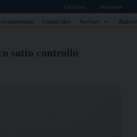
Chi Siamo
Redazione
stro centenario
I nostri libri
Territori
Rubric
co sotto controllo