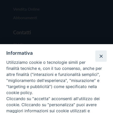
Vendita Online
Abbonamenti
Contatti
Chi Siamo
Informativa
Redazione
Scrivici
Utilizziamo cookie o tecnologie simili per
finalità tecniche e, con il tuo consenso, anche per
altre finalità ("interazioni e funzionalità semplici",
"miglioramento dell'esperienza", "misurazione" e
"targeting e pubblicità") come specificato nella
cookie policy.
Copyright © 2019 - Tutti i diritti riservati - Vit
Cliccando su "accetta" acconsenti all'utilizzo dei
Trentina Editrice
cookie. Cliccando su "personalizza" puoi avere
maggiori informazioni sui cookie utilizzati e