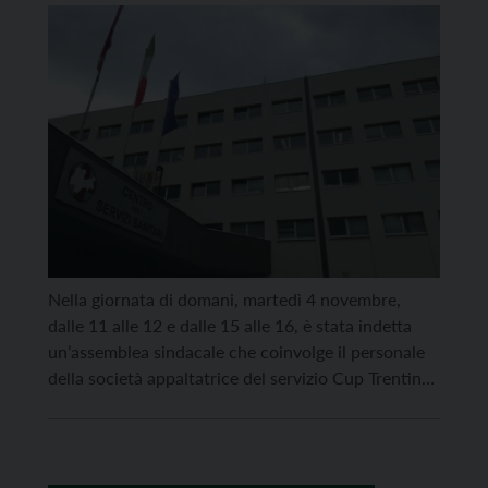
Nella giornata di domani, martedì 4 novembre,
dalle 11 alle 12 e dalle 15 alle 16, è stata indetta
un’assemblea sindacale che coinvolge il personale
della società appaltatrice del servizio Cup Trentino.
Per tale motivo – avvisa l’Azienda provinciale per i
servizi sanitari (Apss) – potrebbero verificarsi
rallentamenti nelle prenotazioni telefoniche delle
visite e degli […]