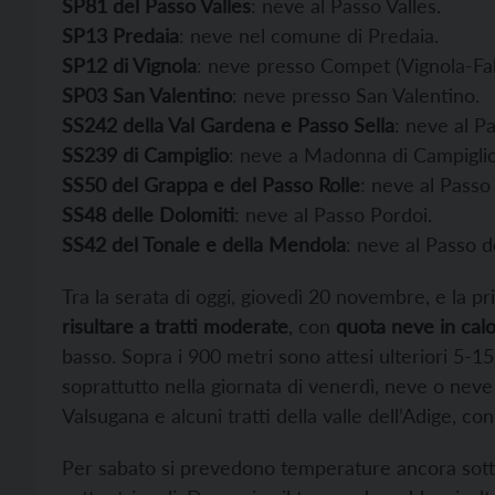
SP81 del Passo Valles
: neve al Passo Valles.
SP13 Predaia
: neve nel comune di Predaia.
SP12 di Vignola
: neve presso Compet (Vignola-Fal
SP03 San Valentino
: neve presso San Valentino.
SS242 della Val Gardena e Passo Sella
: neve al Pa
SS239 di Campiglio
: neve a Madonna di Campiglio
SS50 del Grappa e del Passo Rolle
: neve al Passo 
SS48 delle Dolomiti
: neve al Passo Pordoi.
SS42 del Tonale e della Mendola
: neve al Passo d
Tra la serata di oggi, giovedì 20 novembre, e la p
risultare a tratti moderate
, con
quota neve in cal
basso. Sopra i 900 metri sono attesi ulteriori 5-1
soprattutto nella giornata di venerdì, neve o neve
Valsugana e alcuni tratti della valle dell’Adige, co
Per sabato si prevedono temperature ancora sott