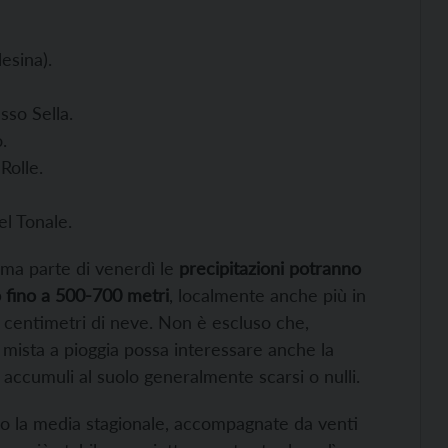
esina).
sso Sella.
.
Rolle.
el Tonale.
rima parte di venerdì le
precipitazioni potranno
o fino a 500-700 metri
, localmente anche più in
5 centimetri di neve. Non è escluso che,
 mista a pioggia possa interessare anche la
n accumuli al suolo generalmente scarsi o nulli.
o la media stagionale, accompagnate da venti