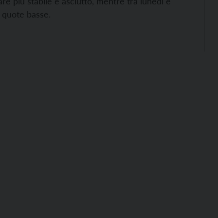
re più stabile e asciutto, mentre tra lunedì e
 quote basse.