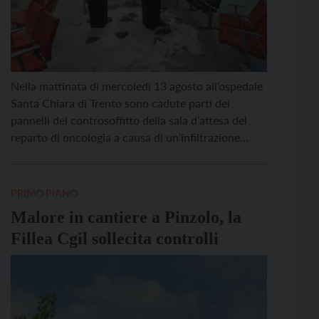
Nella mattinata di mercoledì 13 agosto all’ospedale
Santa Chiara di Trento sono cadute parti dei
pannelli del controsoffitto della sala d’attesa del
reparto di oncologia a causa di un’infiltrazione
d’acqua. Le prime verifiche effettuate hanno
evidenziato un intasamento della tubatura idraulica
dei servizi igienici del piano superiore per un
PRIMO PIANO
utilizzo improprio degli stessi. Fortunatamente al
Malore in cantiere a Pinzolo, la
[…]
Fillea Cgil sollecita controlli