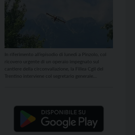
In riferimento all’episodio di lunedì a Pinzolo, col
ricovero urgente di un operaio impegnato sul
cantiere della circonvallazione, la Fillea Cgil del
Trentino interviene col segretario generale
Giampaolo Mastrogiuseppe e il segretario
organizzativo Venko Trpeski, responsabile del
territorio delle Giudicarie. “Va anzitutto detto che
esprimiamo solidarietà al lavoratore e auspichiamo
che le sue condizioni migliorino. […]