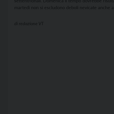
settentrionali. Domenica il tempo dovrebbe risulta
martedì non si escludono deboli nevicate anche a
di
redazione VT