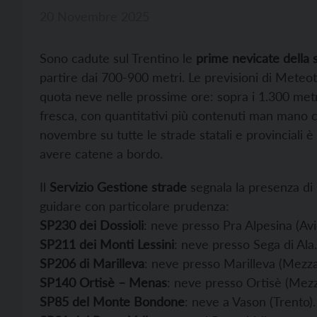
20 Novembre 2025
Sono cadute sul Trentino le
prime nevicate della 
partire dai 700-900 metri. Le previsioni di Meteo
quota neve nelle prossime ore: sopra i 1.300 met
fresca, con quantitativi più contenuti man mano c
novembre su tutte le strade statali e provinciali 
avere catene a bordo.
Il
Servizio Gestione strade
segnala la presenza di 
guidare con particolare prudenza:
SP230 dei Dossioli
: neve presso Pra Alpesina (Avi
SP211 dei Monti Lessini
: neve presso Sega di Ala.
SP206 di Marilleva
: neve presso Marilleva (Mezza
SP140 Ortisè – Menas
: neve presso Ortisè (Mezz
SP85 del Monte Bondone
: neve a Vason (Trento).