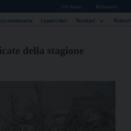
Chi Siamo
Redazione
stro centenario
I nostri libri
Territori
Rubric
icate della stagione