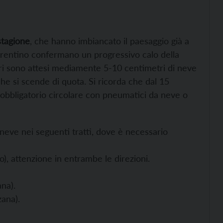
stagione
, che hanno imbiancato il paesaggio già a
trentino confermano un progressivo calo della
ri sono attesi mediamente 5-10 centimetri di neve
he si scende di quota. Si ricorda che dal 15
è obbligatorio circolare con pneumatici da neve o
neve nei seguenti tratti, dove è necessario
o), attenzione in entrambe le direzioni.
na).
ana).