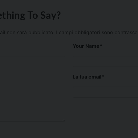
thing To Say?
mail non sarà pubblicato.
I campi obbligatori sono contrass
Your Name
*
La tua email
*