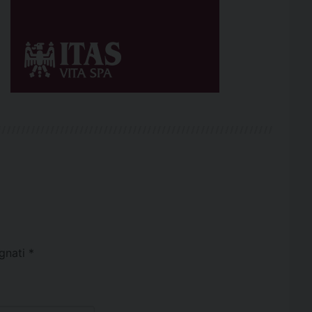
egnati
*