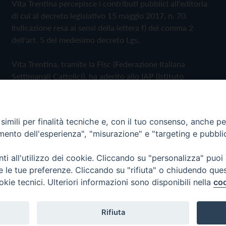
Vita Trentina percepisce i contributi pubblici all'editoria
di cui al decreto legislativo 15 maggio 2017, n. 70.
Indicazione resa ai sensi della lettera f) del comma 2
dell'art. 5 del medesimo decreto Lgs.
Vita Trentina, tramite la Fisc (Federazione Italiana
Settimanali Cattolici), ha aderito allo IAP (Istituto
dell'Autodisciplina Pubblicitaria) accettando il Codice di
Autodisciplina della Comunicazione Commerciale
imili per finalità tecniche e, con il tuo consenso, anche per 
Privacy Policy
Cookie Policy
amento dell'esperienza", "misurazione" e "targeting e pubbli
i all'utilizzo dei cookie. Cliccando su "personalizza" puoi
 Trentina Editrice
re le tue preferenze. Cliccando su "rifiuta" o chiudendo que
okie tecnici. Ulteriori informazioni sono disponibili nella
coo
Rifiuta