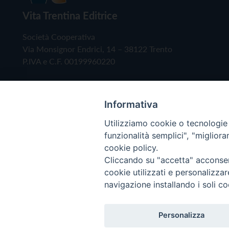
Vita Trentina Editrice
Società Cooperativa
Via Monsignor Endrici, 14 – 38122 Trento
P.IVA e C.F. 00199960220
Informativa
Utilizziamo cookie o tecnologie s
funzionalità semplici", "miglior
cookie policy.
Cliccando su "accetta" acconsent
Copyright © 2019 - Tutti i diritti riservati - Vita
cookie utilizzati e personalizza
navigazione installando i soli co
Privacy Policy
Personalizza