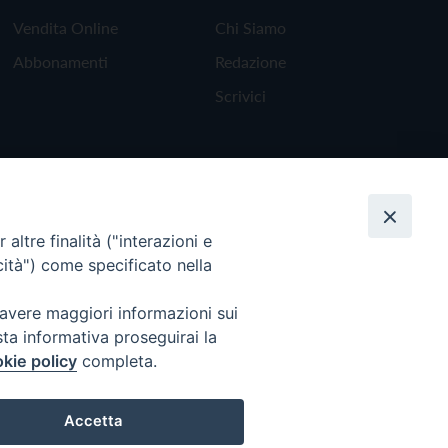
Vendita Online
Chi Siamo
Abbonamenti
Redazione
Scrivici
altre finalità ("interazioni e
cità") come specificato nella
 avere maggiori informazioni sui
sta informativa proseguirai la
kie policy
completa.
Torna all'inizio
Accetta