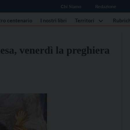
Chi Siamo
Redazione
stro centenario
I nostri libri
Territori
Rubric
iesa, venerdì la preghiera