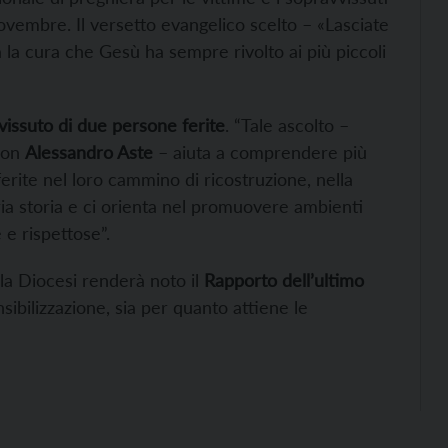
novembre. Il versetto evangelico scelto – «Lasciate
 la cura che Gesù ha sempre rivolto ai più piccoli
 vissuto di due persone ferite
. “Tale ascolto –
 don
Alessandro Aste
– aiuta a comprendere più
te nel loro cammino di ricostruzione, nella
ria storia e ci orienta nel promuovere ambienti
 e rispettose”.
ella Diocesi renderà noto il
Rapporto dell’ultimo
nsibilizzazione, sia per quanto attiene le