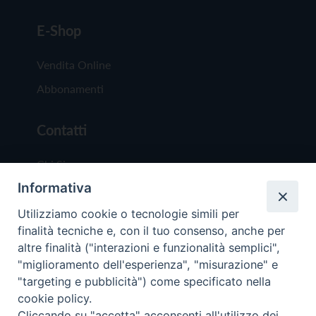
E-Shop
Vendita Online
Abbonamenti
Contatti
Chi Siamo
Informativa
Redazione
Scrivici
Utilizziamo cookie o tecnologie simili per
finalità tecniche e, con il tuo consenso, anche per
altre finalità ("interazioni e funzionalità semplici",
"miglioramento dell'esperienza", "misurazione" e
"targeting e pubblicità") come specificato nella
cookie policy.
Copyright © 2019 - Tutti i diritti riservati - Vit
Cliccando su "accetta" acconsenti all'utilizzo dei