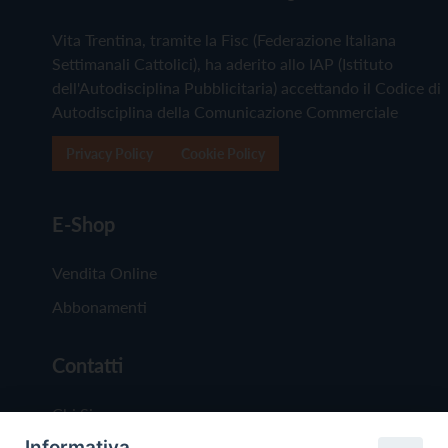
Vita Trentina, tramite la Fisc (Federazione Italiana
Settimanali Cattolici), ha aderito allo IAP (Istituto
dell'Autodisciplina Pubblicitaria) accettando il Codice di
Autodisciplina della Comunicazione Commerciale
Privacy Policy
Cookie Policy
E-Shop
Vendita Online
Abbonamenti
Contatti
Chi Siamo
Informativa
Redazione