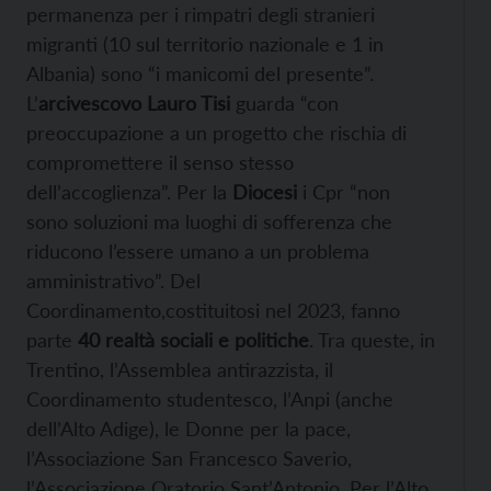
permanenza per i rimpatri degli stranieri
migranti (10 sul territorio nazionale e 1 in
Albania) sono “i manicomi del presente”.
L’
arcivescovo Lauro Tisi
guarda “con
preoccupazione a un progetto che rischia di
compromettere il senso stesso
dell’accoglienza”. Per la
Diocesi
i Cpr “non
sono soluzioni ma luoghi di sofferenza che
riducono l’essere umano a un problema
amministrativo”. Del
Coordinamento,costituitosi nel 2023, fanno
parte
40 realtà sociali e politiche
. Tra queste, in
Trentino, l’Assemblea antirazzista, il
Coordinamento studentesco, l’Anpi (anche
dell’Alto Adige), le Donne per la pace,
l’Associazione San Francesco Saverio,
l’Associazione Oratorio Sant’Antonio. Per l’Alto