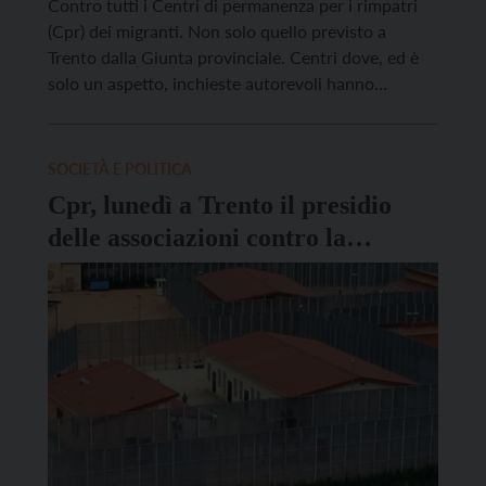
Contro tutti i Centri di permanenza per i rimpatri
(Cpr) dei migranti. Non solo quello previsto a
Trento dalla Giunta provinciale. Centri dove, ed è
solo un aspetto, inchieste autorevoli hanno
certificato una somministrazione impropria e
indiscriminata di psicofarmaci agli stranieri reclusi.
E’ partendo da qui che mercoledì 29 ottobre a
SOCIETÀ E POLITICA
Trento, a palazzo Geremia […]
Cpr, lunedì a Trento il presidio
delle associazioni contro la
manifestazione di CasaPound