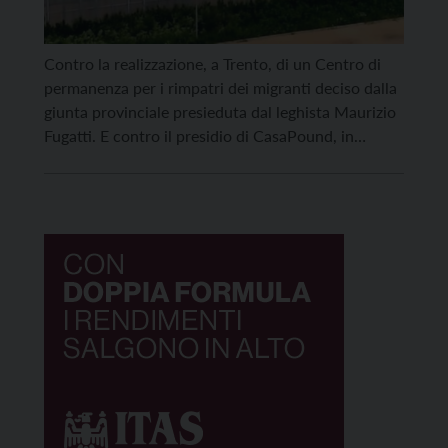
Contro la realizzazione, a Trento, di un Centro di
permanenza per i rimpatri dei migranti deciso dalla
giunta provinciale presieduta dal leghista Maurizio
Fugatti. E contro il presidio di CasaPound, in
programma in piazza General Cantore, che, invece,
è favorevole al Cpr. Per protestare e proporre altro
un gruppo di realtà sociali e associazioni ha […]