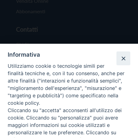
Vendita Online
Abbonamenti
Contatti
Chi Siamo
Informativa
Redazione
Scrivici
Utilizziamo cookie o tecnologie simili per
finalità tecniche e, con il tuo consenso, anche per
altre finalità ("interazioni e funzionalità semplici",
"miglioramento dell'esperienza", "misurazione" e
"targeting e pubblicità") come specificato nella
cookie policy.
Copyright © 2019 - Tutti i diritti riservati - Vit
Cliccando su "accetta" acconsenti all'utilizzo dei
Trentina Editrice
cookie. Cliccando su "personalizza" puoi avere
maggiori informazioni sui cookie utilizzati e
Privacy Policy
personalizzare le tue preferenze. Cliccando su
Torna all'inizi