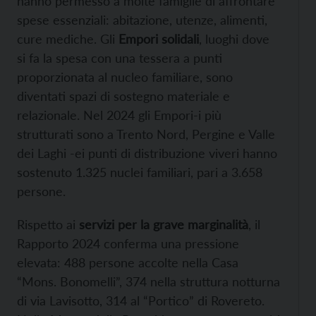
hanno permesso a molte famiglie di affrontare
spese essenziali: abitazione, utenze, alimenti,
cure mediche. Gli
Empori solidali
, luoghi dove
si fa la spesa con una tessera a punti
proporzionata al nucleo familiare, sono
diventati spazi di sostegno materiale e
relazionale. Nel 2024 gli Empori-i più
strutturati sono a Trento Nord, Pergine e Valle
dei Laghi -ei punti di distribuzione viveri hanno
sostenuto 1.325 nuclei familiari, pari a 3.658
persone.
Rispetto ai
servizi per la grave marginalità
, il
Rapporto 2024 conferma una pressione
elevata: 488 persone accolte nella Casa
“Mons. Bonomelli”, 374 nella struttura notturna
di via Lavisotto, 314 al “Portico” di Rovereto.