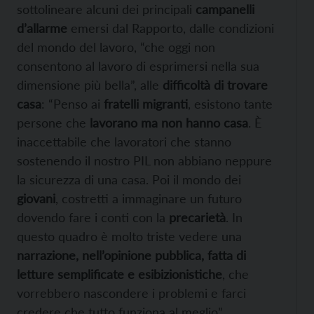
sottolineare alcuni dei principali
campanelli
d’allarme
emersi dal Rapporto, dalle condizioni
del mondo del lavoro, “che oggi non
consentono al lavoro di esprimersi nella sua
dimensione più bella”, alle
difficoltà di trovare
casa
: “Penso ai
fratelli migranti
, esistono tante
persone che
lavorano ma non hanno casa
. È
inaccettabile che lavoratori che stanno
sostenendo il nostro PIL non abbiano neppure
la sicurezza di una casa. Poi il mondo dei
giovani
, costretti a immaginare un futuro
dovendo fare i conti con la
precarietà
. In
questo quadro è molto triste vedere una
narrazione, nell’opinione pubblica, fatta di
letture semplificate e esibizionistiche
, che
vorrebbero nascondere i problemi e farci
credere che tutto funziona al meglio”.