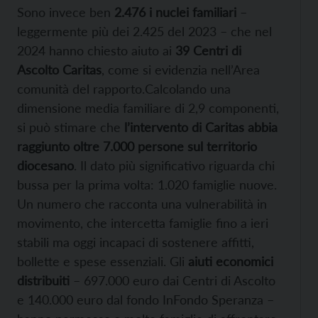
Sono invece ben
2.476 i nuclei familiari
–
leggermente più dei 2.425 del 2023 – che nel
2024 hanno chiesto aiuto ai
39 Centri di
Ascolto Caritas
, come si evidenzia nell’Area
comunità del rapporto.Calcolando una
dimensione media familiare di 2,9 componenti,
si può stimare che
l’intervento di Caritas abbia
raggiunto oltre 7.000 persone sul territorio
diocesano
. Il dato più significativo riguarda chi
bussa per la prima volta: 1.020 famiglie nuove.
Un numero che racconta una vulnerabilità in
movimento, che intercetta famiglie fino a ieri
stabili ma oggi incapaci di sostenere affitti,
bollette e spese essenziali. Gli
aiuti economici
distribuiti
– 697.000 euro dai Centri di Ascolto
e 140.000 euro dal fondo InFondo Speranza –