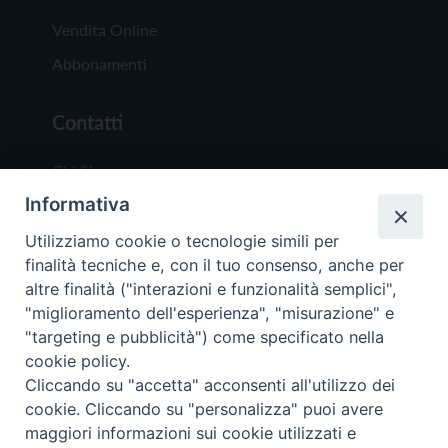
Vendita Online
Abbonamenti
Contatti
Chi Siamo
Informativa
Redazione
Scrivici
Utilizziamo cookie o tecnologie simili per
finalità tecniche e, con il tuo consenso, anche per
altre finalità ("interazioni e funzionalità semplici",
"miglioramento dell'esperienza", "misurazione" e
"targeting e pubblicità") come specificato nella
cookie policy.
Copyright © 2019 - Tutti i diritti riservati - Vit
Cliccando su "accetta" acconsenti all'utilizzo dei
Trentina Editrice
cookie. Cliccando su "personalizza" puoi avere
maggiori informazioni sui cookie utilizzati e
Privacy Policy