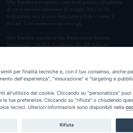
Vita Trentina percepisce i contributi pubblici all'editoria
di cui al decreto legislativo 15 maggio 2017, n. 70.
Indicazione resa ai sensi della lettera f) del comma 2
dell'art. 5 del medesimo decreto Lgs.
Vita Trentina, tramite la Fisc (Federazione Italiana
Settimanali Cattolici), ha aderito allo IAP (Istituto
dell'Autodisciplina Pubblicitaria) accettando il Codice di
Autodisciplina della Comunicazione Commerciale
imili per finalità tecniche e, con il tuo consenso, anche per 
Privacy Policy
Cookie Policy
amento dell'esperienza", "misurazione" e "targeting e pubbli
i all'utilizzo dei cookie. Cliccando su "personalizza" puoi
 Trentina Editrice
re le tue preferenze. Cliccando su "rifiuta" o chiudendo que
okie tecnici. Ulteriori informazioni sono disponibili nella
coo
Rifiuta