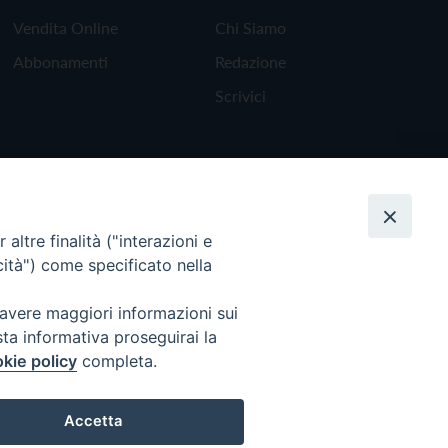
Vendita Online
Chi Siamo
Abbonamenti
Redazione
Scrivici
altre finalità ("interazioni e
cità") come specificato nella
 avere maggiori informazioni sui
sta informativa proseguirai la
kie policy
completa.
Torna all'inizio
Accetta