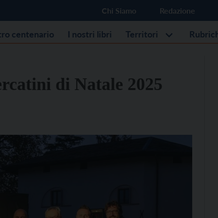
Chi Siamo
Redazione
stro centenario
I nostri libri
Territori
Rubric
rcatini di Natale 2025