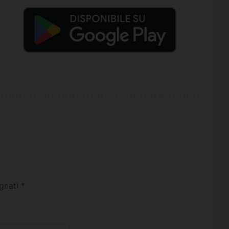
egnati
*