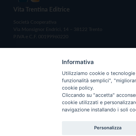
Vita Trentina Editrice
Società Cooperativa
Via Monsignor Endrici, 14 – 38122 Trento
P.IVA e C.F. 00199960220
Informativa
Utilizziamo cookie o tecnologie s
funzionalità semplici", "miglior
cookie policy.
Cliccando su "accetta" acconsent
Copyright © 2019 - Tutti i diritti riservati - Vita
cookie utilizzati e personalizza
navigazione installando i soli co
Privacy Policy
Personalizza