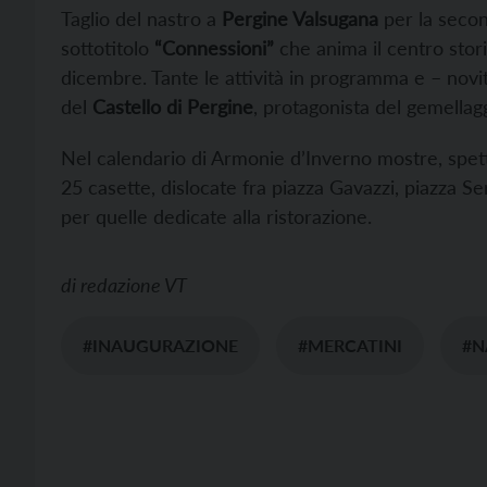
Taglio del nastro a
Pergine Valsugana
per la secon
sottotitolo
“Connessioni”
che anima il centro storic
dicembre. Tante le attività in programma e – novi
del
Castello di Pergine
, protagonista del gemellagg
Nel calendario di Armonie d’Inverno mostre, spettac
25 casette, dislocate fra piazza Gavazzi, piazza Ser
per quelle dedicate alla ristorazione.
di
redazione VT
#INAUGURAZIONE
#MERCATINI
#N