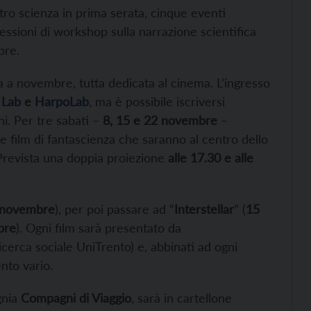
atro scienza in prima serata, cinque eventi
essioni di workshop sulla narrazione scientifica
mbre.
 a novembre, tutta dedicata al cinema. L’ingresso
 Lab
e
HarpoLab
, ma è possibile iscriversi
ni. Per tre sabati –
8, 15 e 22 novembre
–
e film di fantascienza che saranno al centro dello
 Prevista una doppia proiezione
alle 17.30 e alle
 novembre
), per poi passare ad “
Interstellar
” (
15
bre
). Ogni film sarà presentato da
icerca sociale UniTrento) e, abbinati ad ogni
ento vario.
gnia
Compagni di Viaggio
, sarà in cartellone