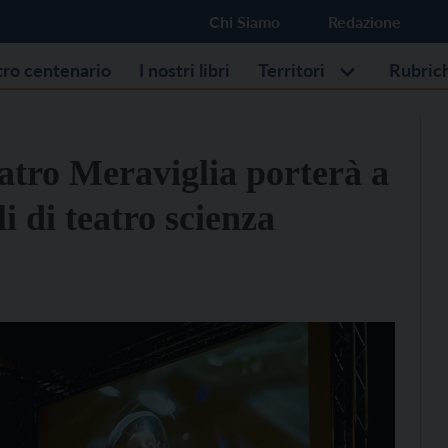
Chi Siamo
Redazione
stro centenario
I nostri libri
Territori
Rubric
eatro Meraviglia porterà a
i di teatro scienza