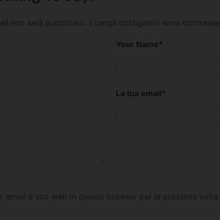
mail non sarà pubblicato.
I campi obbligatori sono contrass
Your Name
*
La tua email
*
e, email e sito web in questo browser per la prossima vol