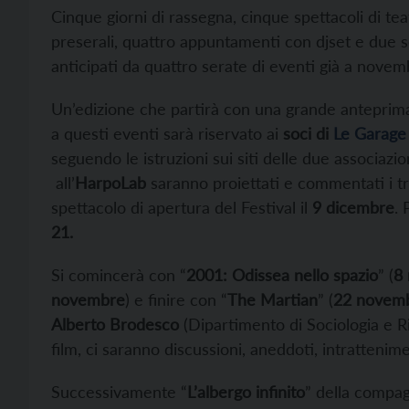
Cinque giorni di rassegna, cinque spettacoli di te
preserali, quattro appuntamenti con djset e due s
anticipati da quattro serate di eventi già a nove
Un’edizione che partirà con una grande anteprima
a questi eventi sarà riservato ai
soci di
Le Garage
seguendo le istruzioni sui siti delle due associazio
all’
HarpoLab
saranno proiettati e commentati i tr
spettacolo di apertura del Festival il
9 dicembre
.
21.
Si comincerà con “
2001: Odissea nello spazio
” (
8
novembre
) e finire con “
The Martian
” (
22 novem
Alberto Brodesco
(Dipartimento di Sociologia e R
film, ci saranno discussioni, aneddoti, intrattenim
Successivamente “
L’albergo infinito
” della compa