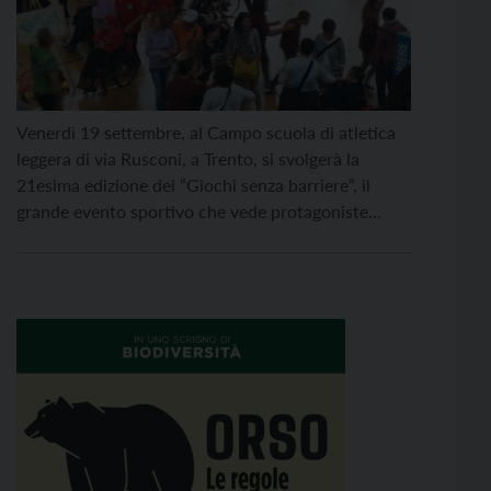
Venerdì 19 settembre, al Campo scuola di atletica
leggera di via Rusconi, a Trento, si svolgerà la
21esima edizione dei “Giochi senza barriere”, il
grande evento sportivo che vede protagoniste
persone con difficoltà intellettive e relazionali che
frequentano le strutture di Anffas Trentino,
Cooperativa Laboratorio Sociale, Centro Servizi
APSP Levico Curae e Cooperativa Grazie alla […]