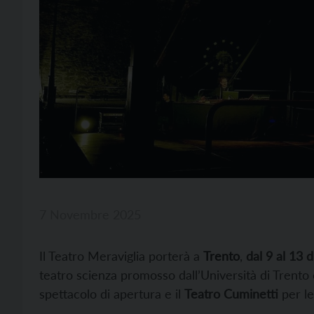
7 Novembre 2025
Il Teatro Meraviglia porterà a
Trento
,
dal 9 al 13 
teatro scienza promosso dall’Università di Trento 
spettacolo di apertura
e il
Teatro Cuminetti
per le