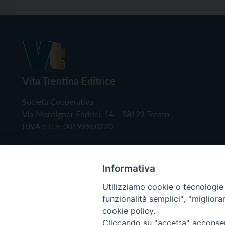
Vita Trentina Editrice
Società Cooperativa
Via Monsignor Endrici, 14 – 38122 Trento
P.IVA e C.F. 00199960220
Informativa
Utilizziamo cookie o tecnologie s
funzionalità semplici", "miglior
cookie policy.
Cliccando su "accetta" acconsent