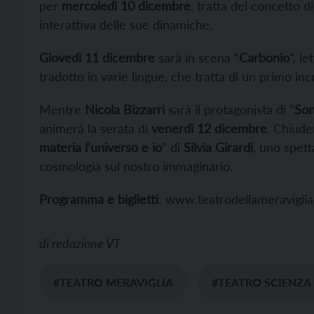
per
mercoledì 10 dicembre
, tratta del concetto 
interattiva delle sue dinamiche.
Giovedì 11 dicembre
sarà in scena “
Carbonio
“, l
tradotto in varie lingue, che tratta di un primo in
Mentre
Nicola Bizzarri
sarà il protagonista di “
Son
animerà la serata di
venerdì 12 dicembre
. Chiude
materia l’universo e io
” di
Silvia Girardi
, uno spett
cosmologia sul nostro immaginario.
Programma e biglietti
: www.teatrodellameraviglia.
di
redazione VT
#TEATRO MERAVIGLIA
#TEATRO SCIENZA