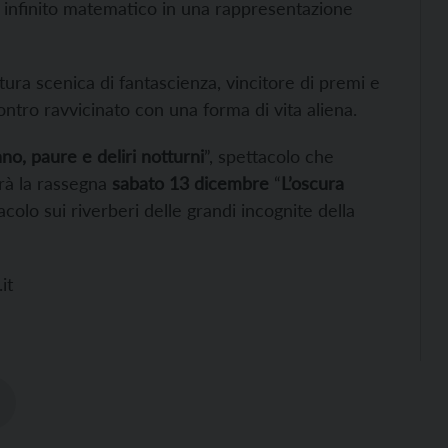
di infinito matematico in una rappresentazione
ettura scenica di fantascienza, vincitore di premi e
contro ravvicinato con una forma di vita aliena.
no, paure e deliri notturni
”, spettacolo che
rà la rassegna
sabato 13 dicembre
“
L’oscura
acolo sui riverberi delle grandi incognite della
it