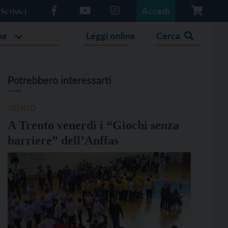
Accedi
Scrivici
he
Leggi online
Cerca
Potrebbero interessarti
TRENTO
A Trento venerdì i “Giochi senza
barriere” dell’Anffas