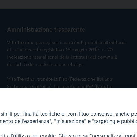
Amministrazione trasparente
Vita Trentina percepisce i contributi pubblici all'editoria
di cui al decreto legislativo 15 maggio 2017, n. 70.
Indicazione resa ai sensi della lettera f) del comma 2
dell'art. 5 del medesimo decreto Lgs.
Vita Trentina, tramite la Fisc (Federazione Italiana
Settimanali Cattolici), ha aderito allo IAP (Istituto
dell'Autodisciplina Pubblicitaria) accettando il Codice di
Autodisciplina della Comunicazione Commerciale
imili per finalità tecniche e, con il tuo consenso, anche per 
Privacy Policy
Cookie Policy
amento dell'esperienza", "misurazione" e "targeting e pubbli
i all'utilizzo dei cookie. Cliccando su "personalizza" puoi