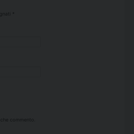
egnati
*
ta che commento.