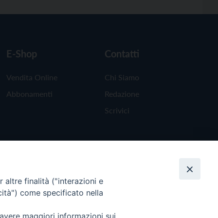
E-Shop
Contatti
Vendita Online
Chi Siamo
Abbonamenti
Redazione
Scrivici
altre finalità ("interazioni e
cità") come specificato nella
 avere maggiori informazioni sui