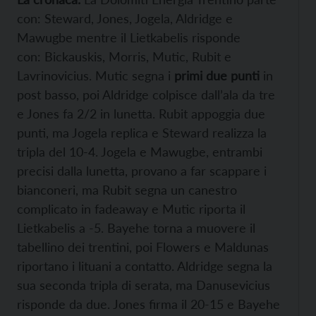
con: Steward, Jones, Jogela, Aldridge e
Mawugbe mentre il Lietkabelis risponde
con:
Bickauskis, Morris, Mutic, Rubit e
Lavrinovicius. Mutic segna i
primi due punti
in
post basso, poi Aldridge colpisce dall’ala da tre
e Jones fa 2/2 in lunetta. Rubit appoggia due
punti, ma Jogela replica e Steward realizza la
tripla del 10-4. Jogela e Mawugbe, entrambi
precisi dalla lunetta, provano a far scappare i
bianconeri, ma Rubit segna un canestro
complicato in fadeaway e Mutic riporta il
Lietkabelis a -5. Bayehe torna a muovere il
tabellino dei trentini, poi Flowers e Maldunas
riportano i lituani a contatto. Aldridge segna la
sua seconda tripla di serata, ma Danusevicius
risponde da due. Jones firma il 20-15 e Bayehe