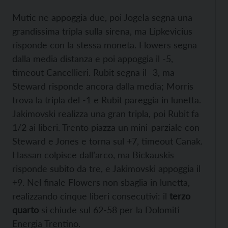
Mutic ne appoggia due, poi Jogela segna una
grandissima tripla sulla sirena, ma Lipkevicius
risponde con la stessa moneta. Flowers segna
dalla media distanza e poi appoggia il -5,
timeout Cancellieri. Rubit segna il -3, ma
Steward risponde ancora dalla media; Morris
trova la tripla del -1 e Rubit pareggia in lunetta.
Jakimovski realizza una gran tripla, poi Rubit fa
1/2 ai liberi. Trento piazza un mini-parziale con
Steward e Jones e torna sul +7, timeout Canak.
Hassan colpisce dall’arco, ma Bickauskis
risponde subito da tre, e Jakimovski appoggia il
+9. Nel finale Flowers non sbaglia in lunetta,
realizzando cinque liberi consecutivi: il
terzo
quarto
si chiude sul 62-58 per la Dolomiti
Energia Trentino.