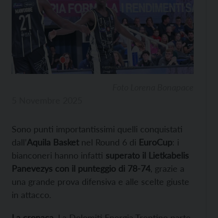
Foto Lorena Bonapace
5 Novembre 2025
Sono punti importantissimi quelli conquistati
dall’
Aquila Basket
nel Round 6 di
EuroCup
: i
bianconeri hanno infatti
superato il Lietkabelis
Panevezys con il punteggio di 78-74
, grazie a
una grande prova difensiva e alle scelte giuste
in attacco.
La cronaca.
La Dolomiti Energia Trentino parte