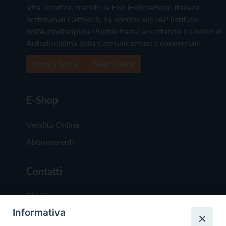
Vita Trentina, tramite la Fisc (Federazione Italiana
Settimanali Cattolici), ha aderito allo IAP (Istituto
dell'Autodisciplina Pubblicitaria) accettando il Codice di
Autodisciplina della Comunicazione Commerciale
Privacy Policy
Cookie Policy
E-Shop
Vendita Online
Abbonamenti
Contatti
Chi Siamo
Informativa
Redazione