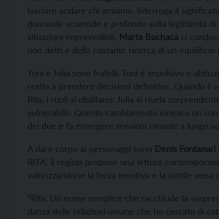
lasciare andare chi amiamo. Interroga il significat
domande scomode e profonde sulla legittimità di de
situazioni imprevedibili,
Marta Buchaca
ci conduce
non detti e della costante ricerca di un equilibrio i
Toni e Julia sono fratelli. Toni è impulsivo e abitua
restia a prendere decisioni definitive. Quando il v
Rita, i ruoli si ribaltano: Julia si rivela sorpren
vulnerabile. Questo cambiamento innesca un conf
dei due e fa emergere tensioni rimaste a lungo so
A dare corpo ai personaggi sono
Denis Fontanari
RITA, il regista propone una lettura contemporane
valorizzandone la forza emotiva e la sottile vena 
“Rita. Un nome semplice che racchiude la sorprend
danza delle relazioni umane che ho cercato di catt