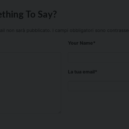
thing To Say?
mail non sarà pubblicato.
I campi obbligatori sono contrass
Your Name
*
La tua email
*