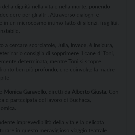
o della dignità nella vita e nella morte, ponendo
cidere per gli altri. Attraverso dialoghi e
 in un microcosmo intimo fatto di silenzi, fragilità,
nstabile.
to a cercare scorciatoie, Julia, invece, è insicura,
eterinario consiglia di sopprimere il cane di Toni,
dentemente determinata, mentre Toni si scopre
ronto ben più profondo, che coinvolge la madre
pite.
e
Monica Garavello
, diretti da
Alberto Giusta
. Con
a e partecipata del lavoro di Buchaca,
comica.
ente imprevedibilità della vita e la delicata
urare in questo meraviglioso viaggio teatrale.