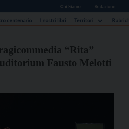
Chi Siamo
Redazione
stro centenario
I nostri libri
Territori
Rubric
tragicommedia “Rita”
uditorium Fausto Melotti