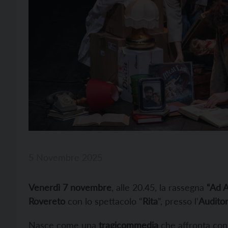
5 Novembre 2025
Venerdì 7 novembre
, alle 20.45, la rassegna
“Ad A
Rovereto
con lo spettacolo “
Rita
”, presso l’
Audito
Nasce come una
tragicommedia
che affronta con d