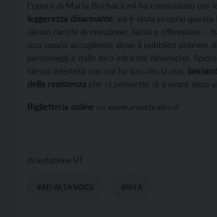
L’opera di Marta Buchaca mi ha conquistato per 
leggerezza disarmante
, ed è stata proprio questa l
silenzi carichi di emozione, ilarità e riflession
uno spazio accogliente dove il pubblico potesse di
personaggi e dalle loro intricate dinamiche. Spero
stessa intensità con cui ha toccato la mia,
lascian
della resistenza
che ci permette di trovare gioia an
Biglietteria online
su
www.evoeteatro.it
di
redazione VT
#AD ALTA VOCE
#RITA