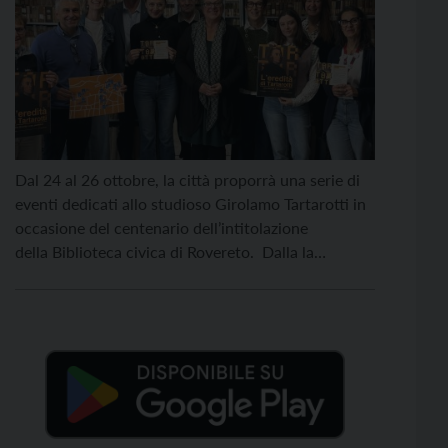
Dal 24 al 26 ottobre, la città proporrà una serie di
eventi dedicati allo studioso Girolamo Tartarotti in
occasione del centenario dell’intitolazione
della Biblioteca civica di Rovereto. Dalla la
presentazione del libretto divulgativo realizzato su
quest’ultimo, all’inaugurazione della mostra
“L’eredità di Tartarotti: una libreria a uso
pubblico”, per proseguire poi con un concerto di
musica classica, un trekking urbano (con mappa
e qrCode) alla scoperta dei […]