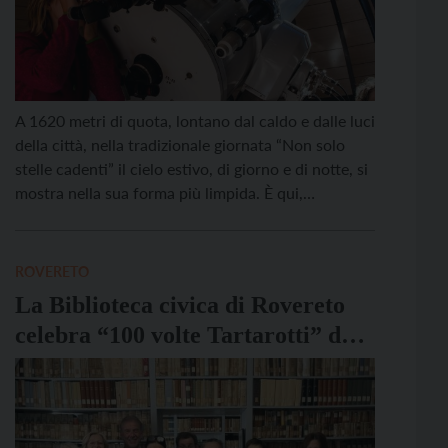
A 1620 metri di quota, lontano dal caldo e dalle luci
della città, nella tradizionale giornata “Non solo
stelle cadenti” il cielo estivo, di giorno e di notte, si
mostra nella sua forma più limpida. È qui,
all’Osservatorio astronomico di Monte Zugna, che
martedì 12 agosto la Fondazione Museo Civico di
Rovereto propone una giornata […]
ROVERETO
La Biblioteca civica di Rovereto
celebra “100 volte Tartarotti” dal
24 al 26 ottobre