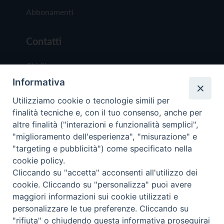
Abbonamenti
Contatti
Chi Siamo
Informativa
Redazione
Scrivici
Utilizziamo cookie o tecnologie simili per
finalità tecniche e, con il tuo consenso, anche per
altre finalità ("interazioni e funzionalità semplici",
"miglioramento dell'esperienza", "misurazione" e
"targeting e pubblicità") come specificato nella
cookie policy.
Copyright © 2019 - Tutti i diritti riservati - Vit
Cliccando su "accetta" acconsenti all'utilizzo dei
Trentina Editrice
cookie. Cliccando su "personalizza" puoi avere
maggiori informazioni sui cookie utilizzati e
Privacy Policy
personalizzare le tue preferenze. Cliccando su
Torna all'inizi
"rifiuta" o chiudendo questa informativa proseguirai