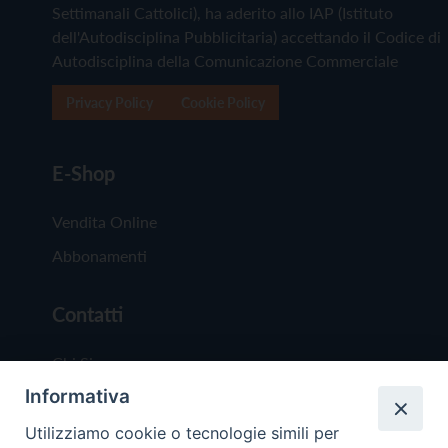
Settimanali Cattolici), ha aderito allo IAP (Istituto
dell'Autodisciplina Pubblicitaria) accettando il Codice di
Autodisciplina della Comunicazione Commerciale
Privacy Policy
Cookie Policy
E-Shop
Vendita Online
Abbonamenti
Contatti
Chi Siamo
Informativa
Redazione
Scrivici
Utilizziamo cookie o tecnologie simili per