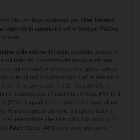
’esordio casalingo stagionale per l’
Itas Trentino
ha superato in appena tre set la Sonepar Padova
r season.
ativa della vittoria del sesto scudetto
, andata in
e sul tetto del palazzetto del nuovo gonfalone
interne sul mondoflex tricolore, che spetta solo ai
to sulle ali dell’entusiasmo per i primi due set e
nale di terzo parziale (da 21-16 a 24-25), è
ali e tecniche) per chiudere la contesa. Merito di
cco (55% di squadra) ed in particolar modo di un
te 45 punti: quello più volte a segno è stato lo
ace), prestazione che gli è valsa il primo mvp in
%) e
Faure
(12 col 44%) sono state due armi