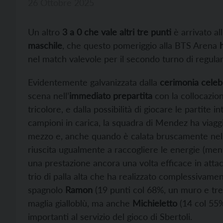
26 Ottobre 2025
Un altro
3 a 0 che vale altri tre punti
è arrivato all
maschile
, che questo pomeriggio alla BTS Arena
nel match valevole per il secondo turno di regula
Evidentemente galvanizzata dalla
cerimonia celebr
scena nell’
immediato prepartita
con la collocazion
tricolore, e dalla possibilità di giocare le partite 
campioni in carica, la squadra di Mendez ha viaggia
mezzo e, anche quando è calata bruscamente nel fi
riuscita ugualmente a raccogliere le energie (ment
una prestazione ancora una volta efficace in atta
trio di palla alta che ha realizzato complessivamen
spagnolo
Ramon
(19 punti col 68%, un muro e tre 
maglia gialloblù, ma anche
Michieletto
(14 col 55
importanti al servizio del gioco di Sbertoli.