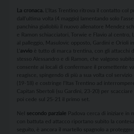
La cronaca.
L’Itas Trentino ritrova il contatto col 
dall’ultima volta (4 maggio) lamentando solo l’asse
panchina gialloblù il nuovo allenatore Mendez schi
e Ramon schiacciatori, Torwie e Flavio al centro,
al palleggio, Masulovic opposto, Gardini e Orioli in
L’
avvio
è tutto di marca trentina, con gli attacchi di
stesso Alessandro e di Ramon, che valgono subito l
consente ai locali di confermare il promettente v
reagisce, spingendo di più a sua volta col servizio
(19-18) e costringe l’Itas Trentino ad interrompere 
Capitan Sbertoli (su Gardini, 23-20) per scacciare
poi cede sul 25-21 il primo set.
Nel
secondo parziale
Padova cerca di iniziare in 
con battuta ed attacco riportano subito la contesa 
seguito, è ancora il martello spagnolo a proteggere