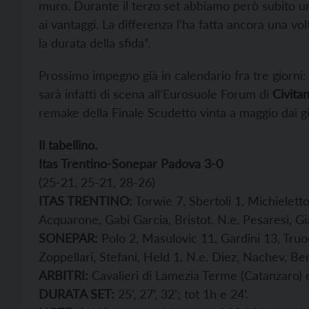
muro. Durante il terzo set abbiamo però subito un
ai vantaggi. La differenza l’ha fatta ancora una vol
la durata della sfida”.
Prossimo impegno già in calendario fra tre giorni
sarà infatti di scena all’Eurosuole Forum di
Civita
remake della Finale Scudetto vinta a maggio dai g
Il tabellino.
Itas Trentino-Sonepar Padova 3-0
(25-21, 25-21, 28-26)
ITAS TRENTINO:
Torwie 7, Sbertoli 1, Michielett
Acquarone, Gabi Garcia, Bristot. N.e. Pesaresi, G
SONEPAR:
Polo 2, Masulovic 11, Gardini 13, Truoc
Zoppellari, Stefani, Held 1. N.e. Diez, Nachev, B
ARBITRI:
Cavalieri di Lamezia Terme (Catanzaro) e 
DURATA SET:
25’, 27’, 32’; tot 1h e 24’.