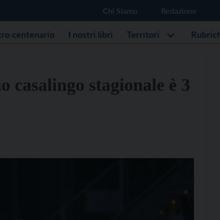
Chi Siamo
Redazione
stro centenario
I nostri libri
Territori
Rubric
io casalingo stagionale è 3