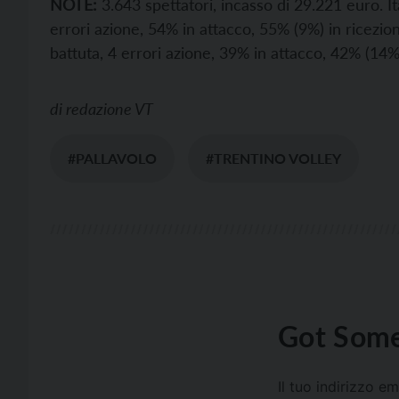
NOTE:
3.643 spettatori, incasso di 29.221 euro. It
errori azione, 54% in attacco, 55% (9%) in ricezio
battuta, 4 errori azione, 39% in attacco, 42% (14
di
redazione VT
#PALLAVOLO
#TRENTINO VOLLEY
Got Some
Il tuo indirizzo e