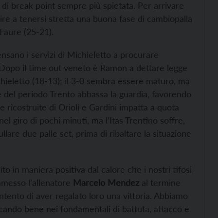
 di break point sempre più spietata. Per arrivare
ire a tenersi stretta una buona fase di cambiopalla
 Faure (25-21).
pensano i servizi di Michieletto a procurare
). Dopo il time out veneto è Ramon a dettare legge
chieletto (18-13); il 3-0 sembra essere maturo, ma
e del periodo Trento abbassa la guardia, favorendo
le ricostruite di Orioli e Gardini impatta a quota
l giro di pochi minuti, ma l’Itas Trentino soffre,
lare due palle set, prima di ribaltare la situazione
o in maniera positiva dal calore che i nostri tifosi
ammesso l’allenatore
Marcelo Mendez
al termine
ntento di aver regalato loro una vittoria. Abbiamo
ocando bene nei fondamentali di battuta, attacco e