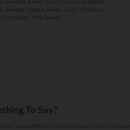
as Trentino: 6 muri, 5 ace, 19 errori in battuta, 7
ne. Sonepar Padova: 6 muri, 3 ace, 14 errori in
%) in ricezione. Mvp Ramon.
thing To Say?
mail non sarà pubblicato.
I campi obbligatori sono contrass