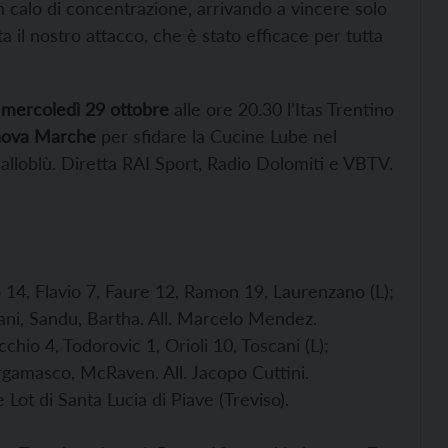
 calo di concentrazione, arrivando a vincere solo
ta il nostro attacco, che è stato efficace per tutta
:
mercoledì 29 ottobre
alle ore 20.30 l’Itas Trentino
nova Marche
per sfidare la Cucine Lube nel
ialloblù. Diretta RAI Sport, Radio Dolomiti e VBTV.
o 14, Flavio 7, Faure 12, Ramon 19, Laurenzano (L);
iani, Sandu, Bartha. All. Marcelo Mendez.
chio 4, Todorovic 1, Orioli 10, Toscani (L);
ergamasco, McRaven. All. Jacopo Cuttini.
Lot di Santa Lucia di Piave (Treviso).