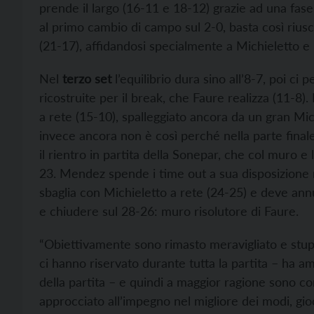
prende il largo (16-11 e 18-12) grazie ad una fase
al primo cambio di campo sul 2-0, basta così riusc
(21-17), affidandosi specialmente a Michieletto e
Nel
terzo set
l’equilibrio dura sino all’8-7, poi ci 
ricostruite per il break, che Faure realizza (11-8
a rete (15-10), spalleggiato ancora da un gran Mi
invece ancora non è così perché nella parte final
il rientro in partita della Sonepar, che col muro e 
23. Mendez spende i time out a sua disposizione ne
sbaglia con Michieletto a rete (24-25) e deve annul
e chiudere sul 28-26: muro risolutore di Faure.
“Obiettivamente sono rimasto meravigliato e stupit
ci hanno riservato durante tutta la partita – ha 
della partita – e quindi a maggior ragione sono co
approcciato all’impegno nel migliore dei modi, gi