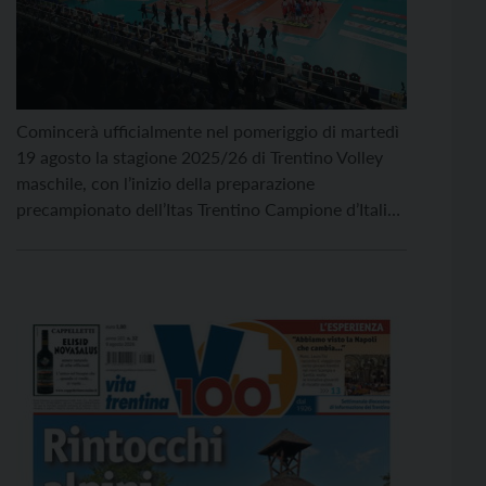
Comincerà ufficialmente nel pomeriggio di martedì
19 agosto la stagione 2025/26 di Trentino Volley
maschile, con l’inizio della preparazione
precampionato dell’Itas Trentino Campione d’Italia,
che si ritroverà presso la BTS Arena di Trento,
inevitabilmente a ranghi ridottissimi. Con ben dieci
giocatori della nuova rosa ed il primo allenatore
Marcelo Mendez impegnati con le rispettive
Nazionali, […]