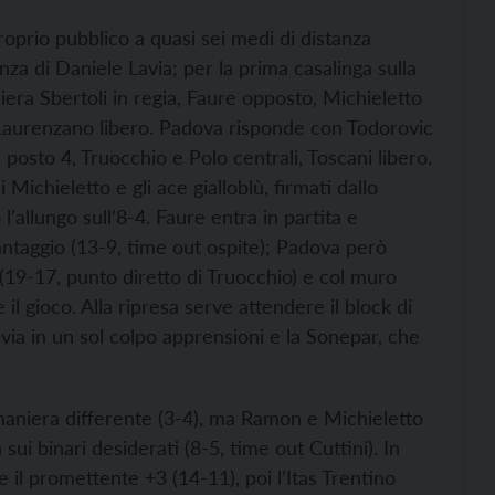
proprio pubblico a quasi sei medi di distanza
nza di Daniele Lavia; per la prima casalinga sulla
era Sbertoli in regia, Faure opposto, Michieletto
 Laurenzano libero. Padova risponde con Todorovic
 posto 4, Truocchio e Polo centrali, Toscani libero.
 Michieletto e gli ace gialloblù, firmati dallo
’allungo sull’8-4. Faure entra in partita e
antaggio (13-9, time out ospite); Padova però
 (19-17, punto diretto di Truocchio) e col muro
il gioco. Alla ripresa serve attendere il block di
 via in un sol colpo apprensioni e la Sonepar, che
maniera differente (3-4), ma Ramon e Michieletto
sui binari desiderati (8-5, time out Cuttini). In
 il promettente +3 (14-11), poi l’Itas Trentino