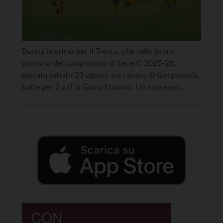
Buona la prima per il Trento, che nella prima
giornata del campionato di Serie C 2025-26,
giocata sabato 23 agosto sul campo di Gorgonzola,
batte per 2 a 0 la Giana Erminio. Un successo
prezioso che regala ai gialloblù i primi tre punti
stagionali e porta entusiasmo in vista del prosieguo
del torneo. La formazione […]