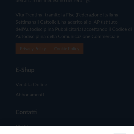
dell'art. 5 del medesimo decreto Lgs.
Vita Trentina, tramite la Fisc (Federazione Italiana
Settimanali Cattolici), ha aderito allo IAP (Istituto
dell'Autodisciplina Pubblicitaria) accettando il Codice di
Autodisciplina della Comunicazione Commerciale
Privacy Policy
Cookie Policy
E-Shop
Vendita Online
Abbonamenti
Contatti
Chi Siamo