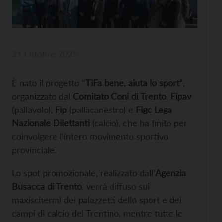
21 Ottobre 2025
È nato i
l progetto “
TiFa bene, aiuta lo sport”
,
organizzato dal
Comitato
Coni di Trento
,
Fipav
(pallavolo),
Fip
(pallacanestro) e
Figc Lega
Nazionale Dilettanti
(calcio), che ha finito per
coinvolgere l’intero movimento sportivo
provinciale.
Lo spot promozionale, realizzato dall’
Agenzia
Busacca di Trento
, verrà diffuso sui
maxischermi dei palazzetti dello sport e dei
campi di calcio del Trentino, mentre tutte le