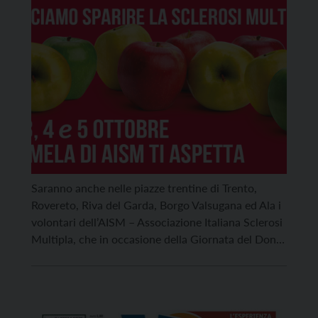
con sclerosi multipla
Saranno anche nelle piazze trentine di Trento,
Rovereto, Riva del Garda, Borgo Valsugana ed Ala i
volontari dell’AISM – Associazione Italiana Sclerosi
Multipla, che in occasione della Giornata del Dono,
venerdì 3 e nel fine settimana di sabato 4 e
domenica 5 ottobre, porteranno ai cittadini “La
Mela di AISM”, l’evento di informazione, di
sensibilizzazione […]