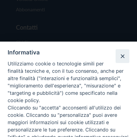
Abbonamenti
Contatti
Chi Siamo
Informativa
Redazione
Scrivici
Utilizziamo cookie o tecnologie simili per
finalità tecniche e, con il tuo consenso, anche per
altre finalità ("interazioni e funzionalità semplici",
"miglioramento dell'esperienza", "misurazione" e
"targeting e pubblicità") come specificato nella
cookie policy.
Copyright © 2019 - Tutti i diritti riservati - Vit
Cliccando su "accetta" acconsenti all'utilizzo dei
Trentina Editrice
cookie. Cliccando su "personalizza" puoi avere
maggiori informazioni sui cookie utilizzati e
Privacy Policy
personalizzare le tue preferenze. Cliccando su
Torna all'inizi