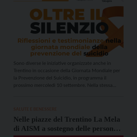
Sono diverse le iniziative organizzate anche in
Trentino in occasione della Giornata Mondiale per
la Prevenzione del Suicidio, in programma il
prossimo mercoledì 10 settembre. Nella stessa
data, alle ore 20.30 presso il Teatro di Pergine in
Piazza Garibaldi, il progetto Invito alla Vita –
promosso da A.P.S.S. e coordinato
SALUTE E BENESSERE
dall’Associazione A.M.A. Auto Mutuo Aiuto […]
Nelle piazze del Trentino La Mela
di AISM a sostegno delle persone