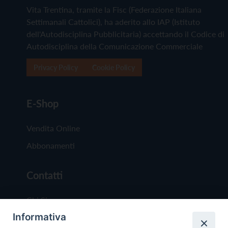
Vita Trentina, tramite la Fisc (Federazione Italiana
Settimanali Cattolici), ha aderito allo IAP (Istituto
dell'Autodisciplina Pubblicitaria) accettando il Codice di
Autodisciplina della Comunicazione Commerciale
Privacy Policy
Cookie Policy
E-Shop
Vendita Online
Abbonamenti
Contatti
Chi Siamo
Informativa
Redazione