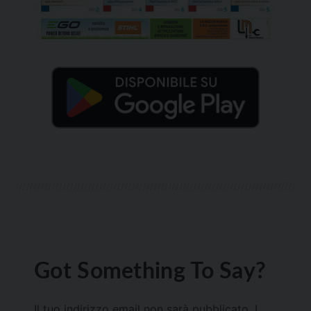
Got Something To Say?
Il tuo indirizzo email non sarà pubblicato.
I