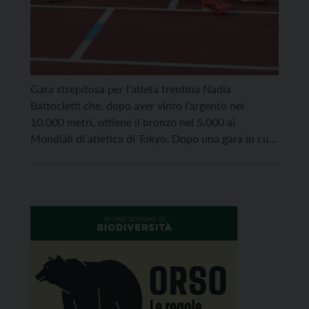
Gara strepitosa per l’atleta trentina Nadia
Battocletti che, dopo aver vinto l’argento nei
10.000 metri, ottiene il bronzo nei 5.000 ai
Mondiali di atletica di Tokyo. Dopo una gara in cui
non indietreggia mai dalla terza e dalla quarta
posizione, raggiungendo in alcuni punti anche la
prima, Battocletti riesce a rimanere solo un passo
indietro […]