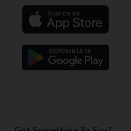
Got Something To Say?