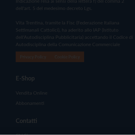
Indicazione resa ai sensi della lettera f) del comma 2
dell'art. 5 del medesimo decreto Lgs.
Vita Trentina, tramite la Fisc (Federazione Italiana
Settimanali Cattolici), ha aderito allo IAP (Istituto
dell'Autodisciplina Pubblicitaria) accettando il Codice di
Autodisciplina della Comunicazione Commerciale
Privacy Policy
Cookie Policy
E-Shop
Vendita Online
Abbonamenti
Contatti