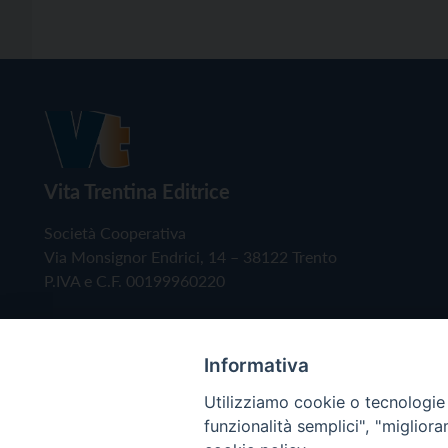
Vita Trentina Editrice
Società Cooperativa
Via Monsignor Endrici, 14 – 38122 Trento
P.IVA e C.F. 00199960220
Informativa
Utilizziamo cookie o tecnologie s
funzionalità semplici", "miglior