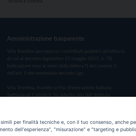
Scuola e cultura
Amministrazione trasparente
Vita Trentina percepisce i contributi pubblici all'editoria
di cui al decreto legislativo 15 maggio 2017, n. 70.
Indicazione resa ai sensi della lettera f) del comma 2
dell'art. 5 del medesimo decreto Lgs.
Vita Trentina, tramite la Fisc (Federazione Italiana
Settimanali Cattolici), ha aderito allo IAP (Istituto
dell'Autodisciplina Pubblicitaria) accettando il Codice di
Autodisciplina della Comunicazione Commerciale
imili per finalità tecniche e, con il tuo consenso, anche per 
Privacy Policy
Cookie Policy
amento dell'esperienza", "misurazione" e "targeting e pubbli