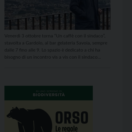
Venerdì 3 ottobre torna “Un caffè con il sindaco”,
stavolta a Gardolo, al bar gelateria Savoia, sempre
dalle 7 fino alle 9. Lo spazio è dedicato a chi ha
bisogno di un incontro vis a vis con il sindaco
Franco Ianeselli per sottoporre un problema, per
suggerire una soluzione, per segnalare un
disservizio o anche […]