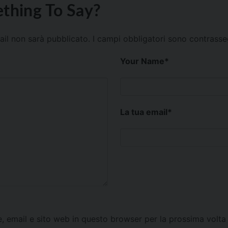
thing To Say?
mail non sarà pubblicato.
I campi obbligatori sono contrass
Your Name
*
La tua email
*
e, email e sito web in questo browser per la prossima vol