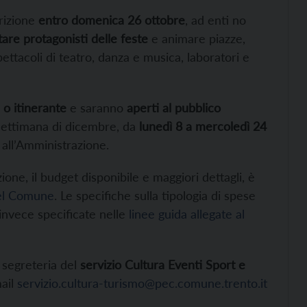
crizione
entro domenica 26 ottobre
, ad enti no
tare protagonisti delle feste
e animare piazze,
pettacoli di teatro, danza e musica, laboratori e
 o itinerante
e saranno
aperti al pubblico
 settimana di dicembre, da
lunedì 8 a mercoledì 24
all’Amministrazione.
one, il budget disponibile e maggiori dettagli, è
del Comune
. Le specifiche sulla tipologia di spese
invece specificate nelle
linee guida allegate al
 segreteria del
servizio Cultura Eventi Sport e
mail
servizio.cultura-turismo@pec.comune.trento.it