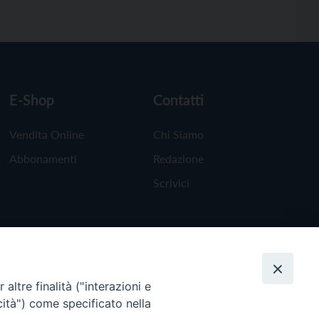
E-Shop
Contatti
Vendita Online
Chi Siamo
Abbonamenti
Redazione
Scrivici
altre finalità ("interazioni e
cità") come specificato nella