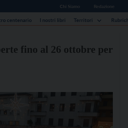
Chi Siamo
Redazione
stro centenario
I nostri libri
Territori
Rubric
perte fino al 26 ottobre per