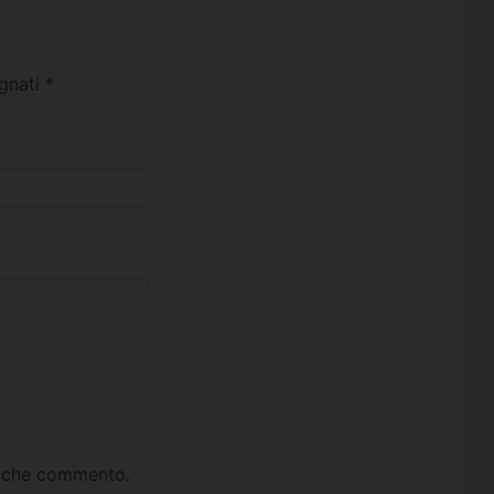
egnati
*
ta che commento.