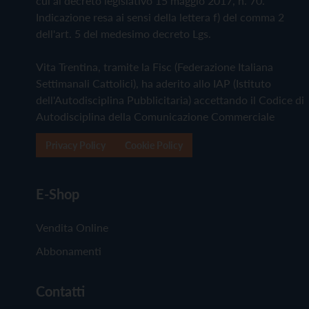
cui al decreto legislativo 15 maggio 2017, n. 70.
Indicazione resa ai sensi della lettera f) del comma 2
dell'art. 5 del medesimo decreto Lgs.
Vita Trentina, tramite la Fisc (Federazione Italiana
Settimanali Cattolici), ha aderito allo IAP (Istituto
dell'Autodisciplina Pubblicitaria) accettando il Codice di
Autodisciplina della Comunicazione Commerciale
Privacy Policy
Cookie Policy
E-Shop
Vendita Online
Abbonamenti
Contatti