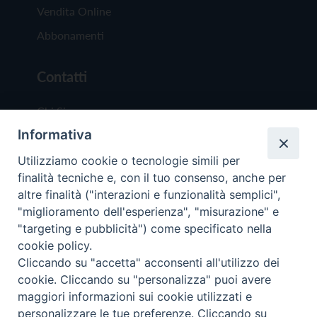
Vendita Online
Abbonamenti
Contatti
Chi Siamo
Informativa
Redazione
Scrivici
Utilizziamo cookie o tecnologie simili per
finalità tecniche e, con il tuo consenso, anche per
altre finalità ("interazioni e funzionalità semplici",
"miglioramento dell'esperienza", "misurazione" e
"targeting e pubblicità") come specificato nella
cookie policy.
Copyright © 2019 - Tutti i diritti riservati - Vit
Cliccando su "accetta" acconsenti all'utilizzo dei
Trentina Editrice
cookie. Cliccando su "personalizza" puoi avere
maggiori informazioni sui cookie utilizzati e
Privacy Policy
personalizzare le tue preferenze. Cliccando su