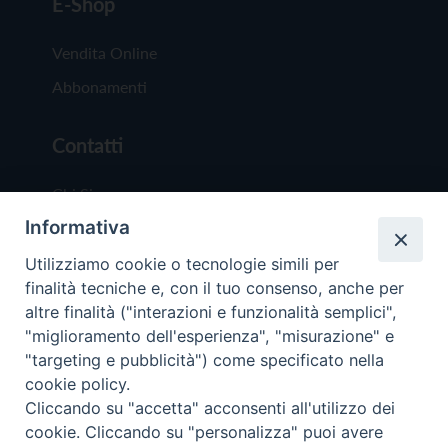
E-Shop
Vendita Online
Abbonamenti
Contatti
Chi Siamo
Informativa
Redazione
Scrivici
Utilizziamo cookie o tecnologie simili per
finalità tecniche e, con il tuo consenso, anche per
altre finalità ("interazioni e funzionalità semplici",
"miglioramento dell'esperienza", "misurazione" e
"targeting e pubblicità") come specificato nella
cookie policy.
Copyright © 2019 - Tutti i diritti riservati - Vit
Cliccando su "accetta" acconsenti all'utilizzo dei
Trentina Editrice
cookie. Cliccando su "personalizza" puoi avere