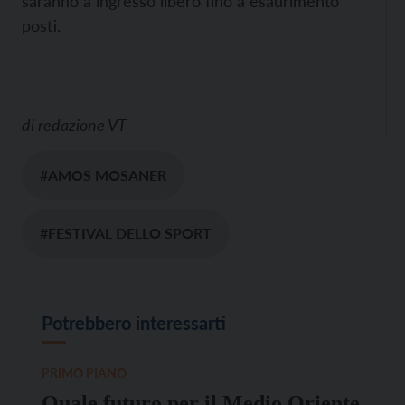
saranno a ingresso libero fino a esaurimento
posti.
di
redazione VT
#AMOS MOSANER
#FESTIVAL DELLO SPORT
Potrebbero interessarti
PRIMO PIANO
Quale futuro per il Medio Oriente,