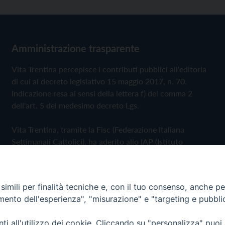
Amministrazione trasparente
Vita Trentina percepisce i contributi pubblici all'editoria
di cui al decreto legislativo 15 maggio 2017, n. 70.
Indicazione resa ai sensi della lettera f) del comma 2
dell'art. 5 del medesimo decreto Lgs.
Vita Trentina, tramite la Fisc (Federazione Italiana
Settimanali Cattolici), ha aderito allo IAP (Istituto
dell'Autodisciplina Pubblicitaria) accettando il Codice di
Autodisciplina della Comunicazione Commerciale
imili per finalità tecniche e, con il tuo consenso, anche per 
Privacy Policy
Cookie Policy
amento dell'esperienza", "misurazione" e "targeting e pubbli
i all'utilizzo dei cookie. Cliccando su "personalizza" puoi