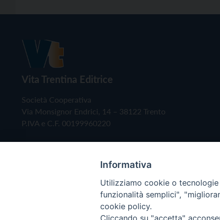
Vita Trentina Editrice
Società Cooperativa
Via Monsignor Endrici, 14 – 38122 Trento
P.IVA e C.F. 00199960220
Informativa
Utilizziamo cookie o tecnologie s
funzionalità semplici", "miglior
cookie policy.
Cliccando su "accetta" acconsent