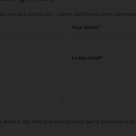
mail non sarà pubblicato.
I campi obbligatori sono contrass
Your Name
*
La tua email
*
e, email e sito web in questo browser per la prossima vol