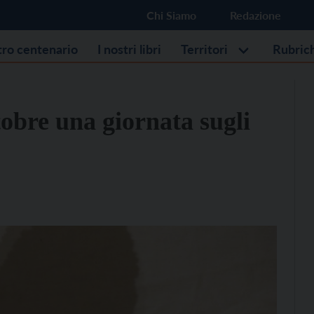
Chi Siamo
Redazione
stro centenario
I nostri libri
Territori
Rubric
obre una giornata sugli