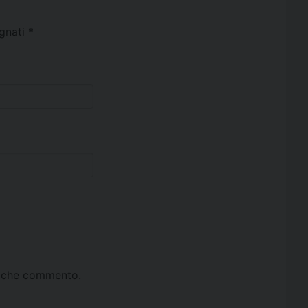
egnati
*
ta che commento.