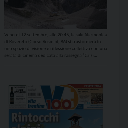
Venerdì 12 settembre, alle 20.45, la sala filarmonica
di Rovereto (Corso Rosmini, 86) si trasformerà in
uno spazio di visione e riflessione collettiva con una
serata di cinema dedicata alla rassegna “Crisi
Climatica e ambiente fragile”, nell’ambito dell’anno
dei Musei Euregio. Si parla dei paesaggi alpini, oggi
al centro di trasformazioni profonde che
ridisegnano non […]