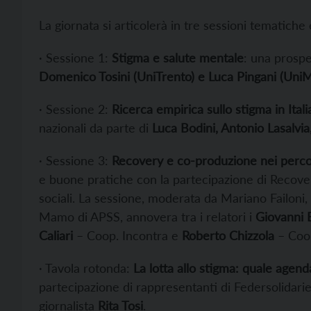
La giornata si articolerà in tre sessioni tematiche
· Sessione 1:
Stigma e salute mentale
: una prospe
Domenico Tosini (UniTrento) e Luca Pingani (Uni
· Sessione 2:
Ricerca empirica sullo stigma in Itali
nazionali da parte di
Luca Bodini, Antonio Lasalvia,
· Sessione 3:
Recovery e co-produzione nei percor
e buone pratiche con la partecipazione di Recover
sociali. La sessione, moderata da Mariano Failoni
Mamo di APSS, annovera tra i relatori i
Giovanni B
Caliari
– Coop. Incontra e
Roberto Chizzola
– Coo
· Tavola rotonda:
La lotta allo stigma: quale agend
partecipazione di rappresentanti di Federsolidariet
giornalista
Rita Tosi
.