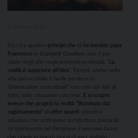
2 Ottobre 2025
Fra i tre quattro
princìpi che ci ha lasciato papa
Francesco
in
Evangelii Gaudium
, uno è più
citato degli altri negli ambienti ecclesiali: “
La
realtà è superiore all’idea
”. Perché anche nella
vita parrocchiale è facile perdersi in
“elaborazioni concettuali” staccate dai dati di
fatto, dalle situazioni concrete.
E si scopre
invece che proprio la realtà “illuminata dal
ragionamento” ci offre spunti
, stimoli e
soluzioni che anticipano architetture pastorali.
Lo sperimenta nel Perginese il vescovo Lauro
che ripete in questi giorni di aver visitato