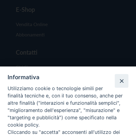
E-Shop
Vendita Online
Abbonamenti
Contatti
Chi Siamo
Informativa
Redazione
Scrivici
Utilizziamo cookie o tecnologie simili per
finalità tecniche e, con il tuo consenso, anche per
altre finalità ("interazioni e funzionalità semplici",
"miglioramento dell'esperienza", "misurazione" e
"targeting e pubblicità") come specificato nella
cookie policy.
Copyright © 2019 - Tutti i diritti riservati - Vit
Cliccando su "accetta" acconsenti all'utilizzo dei
Trentina Editrice