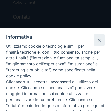
Abbonamenti
Contatti
Chi Siamo
Informativa
Redazione
Scrivici
Utilizziamo cookie o tecnologie simili per
finalità tecniche e, con il tuo consenso, anche per
altre finalità ("interazioni e funzionalità semplici",
"miglioramento dell'esperienza", "misurazione" e
"targeting e pubblicità") come specificato nella
cookie policy.
Copyright © 2019 - Tutti i diritti riservati - Vit
Cliccando su "accetta" acconsenti all'utilizzo dei
Trentina Editrice
cookie. Cliccando su "personalizza" puoi avere
maggiori informazioni sui cookie utilizzati e
Privacy Policy
personalizzare le tue preferenze. Cliccando su
Torna all'inizi
"rifiuta" o chiudendo questa informativa proseguirai