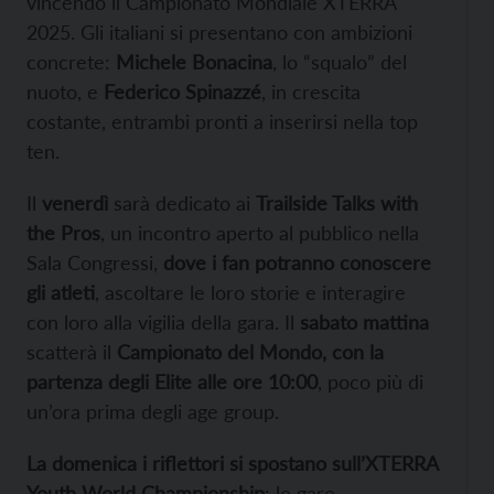
vincendo il Campionato Mondiale XTERRA
2025. Gli italiani si presentano con ambizioni
concrete:
Michele Bonacina
, lo “squalo” del
nuoto, e
Federico Spinazzé
, in crescita
costante, entrambi pronti a inserirsi nella top
ten.
Il
venerdì
sarà dedicato ai
Trailside Talks with
the Pros
, un incontro aperto al pubblico nella
Sala Congressi,
dove i fan potranno conoscere
gli atleti
, ascoltare le loro storie e interagire
con loro alla vigilia della gara. Il
sabato mattina
scatterà il
Campionato del Mondo, con la
partenza degli Elite alle ore 10:00
, poco più di
un’ora prima degli age group.
La domenica i riflettori si spostano sull’XTERRA
Youth World Championship
: le gare