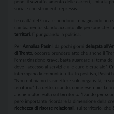
pene, il sovraffollamento delle carceri, limita la po
sociale con strumenti repressivi.
Le realtà del Cnca rispondono immaginando una soc
cambiamento, stando accanto alle persone che f
territori
. E pungolando la politica.
Per
Annalisa Pasini
, da pochi giorni
delegata all’A
di Trento
, occorre prendere atto che anche il Tren
l’emarginazione grave, basta guardare al tema della 
dove l’accesso ai servizi e alle cure è cruciale”.
Cr
interrogano la comunità tutta. In positivo, Pasini 
“Non dobbiamo trasmettere solo negatività, ci s
territorio”, ha detto, citando, come esempio, la 
anche molte realtà sul territorio. “Dando per sco
però importante ricordare la dimensione della crea
ricchezza di risorse relazionali
, sul territorio, che è