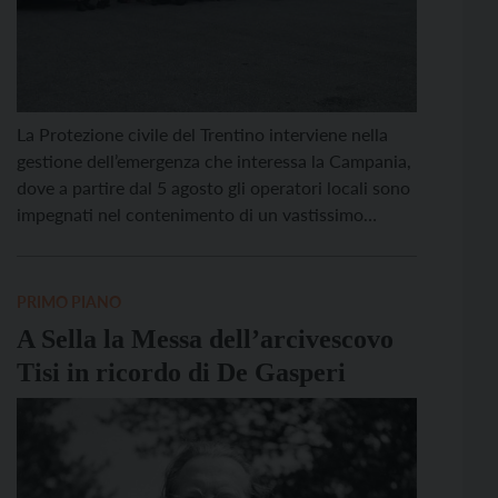
La Protezione civile del Trentino interviene nella
gestione dell’emergenza che interessa la Campania,
dove a partire dal 5 agosto gli operatori locali sono
impegnati nel contenimento di un vastissimo
incendio boschivo. Le fiamme hanno già devastato
almeno 560 ettari di pineta e bosco, costringendo
alla chiusura dei principali siti archeologici e
PRIMO PIANO
all’interdizione dei sentieri di […]
A Sella la Messa dell’arcivescovo
Tisi in ricordo di De Gasperi