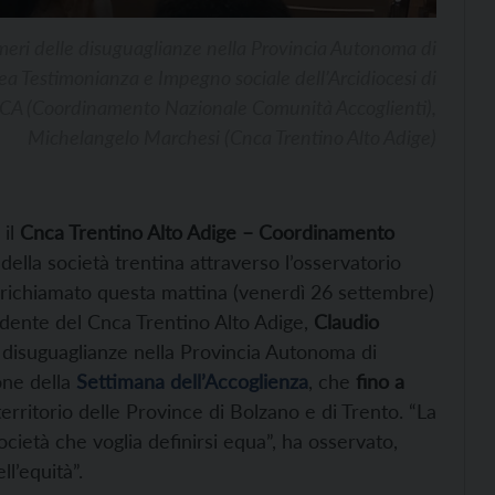
meri delle disuguaglianze nella Provincia Autonoma di
area Testimonianza e Impegno sociale dell’Arcidiocesi di
CNCA (Coordinamento Nazionale Comunità Accoglienti),
Michelangelo Marchesi (Cnca Trentino Alto Adige)
 il
Cnca Trentino Alto Adige – Coordinamento
 della società trentina attraverso l’osservatorio
a richiamato questa mattina (venerdì 26 settembre)
sidente del Cnca Trentino Alto Adige,
Claudio
e disuguaglianze nella Provincia Autonoma di
one della
Settimana dell’Accoglienza
, che
fino a
erritorio delle Province di Bolzano e di Trento. “La
cietà che voglia definirsi equa”, ha osservato,
l’equità”.