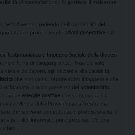
ssibilità di contestazione”. Si gestisce il malessere
ietà diversa, credendo nella possibilità del
anno fatica e promuovendo
azioni generative sui
rea Testimonianza e Impegno Sociale della diocesi
tino è terra di disuguaglianze. “Non c’è solo
casa e del lavoro, agli anziani e alla disabilità,
iticità
che non vanno tenute sotto il tappeto e che
ha richiamato la ricca presenza del
volontariato
.
ono anche
energie positive
che si muovono sul
rinnovata Mensa della Provvidenza a Trento, ma
ntato che servono competenza e professionalità, è
tività e dell’informale, pure preziosa. C’è una
 vitale”.