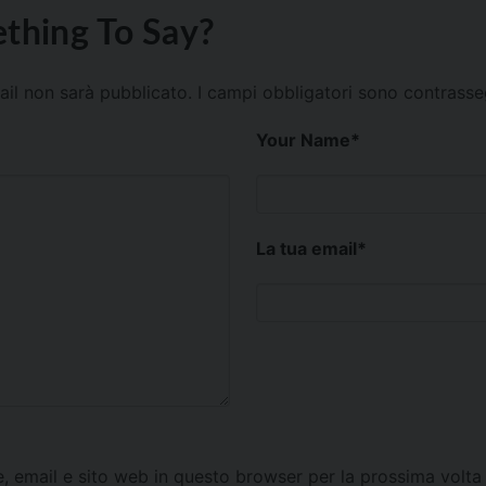
thing To Say?
mail non sarà pubblicato.
I campi obbligatori sono contrass
Your Name
*
La tua email
*
e, email e sito web in questo browser per la prossima vol