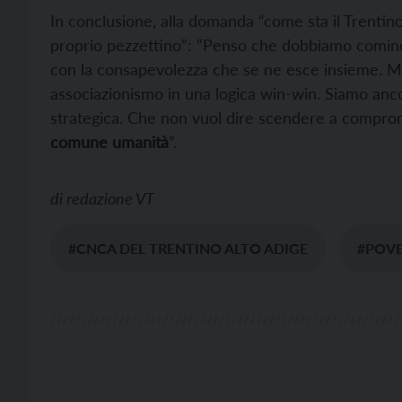
In conclusione, alla domanda “come sta il Trentin
proprio pezzettino”: “Penso che dobbiamo cominci
con la consapevolezza che se ne esce insieme. Me
associazionismo in una logica win-win. Siamo anc
strategica. Che non vuol dire scendere a comprome
comune umanità
”.
di
redazione VT
#CNCA DEL TRENTINO ALTO ADIGE
#POV