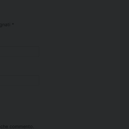
egnati
*
ta che commento.