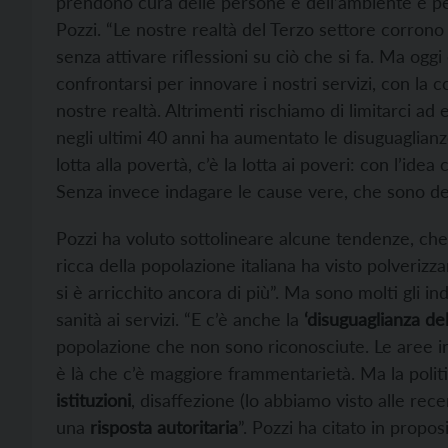
prendono cura delle persone e dell’ambiente e p
Pozzi. “Le nostre realtà del Terzo settore corrono 
senza attivare riflessioni su ciò che si fa. Ma oggi
confrontarsi per innovare i nostri servizi, con la 
nostre realtà. Altrimenti rischiamo di limitarci ad
negli ultimi 40 anni ha aumentato le disuguaglian
lotta alla povertà, c’è la lotta ai poveri: con l’idea 
Senza invece indagare le cause vere, che sono del
Pozzi ha voluto sottolineare alcune tendenze, ch
ricca della popolazione italiana ha visto polverizza
si è arricchito ancora di più”. Ma sono molti gli in
sanità ai servizi. “E c’è anche la
‘disuguaglianza de
popolazione che non sono riconosciute. Le aree i
è là che c’è maggiore frammentarietà. Ma la politi
istituzioni
, disaffezione (lo abbiamo visto alle rece
una
risposta autoritaria
”. Pozzi ha citato in proposi