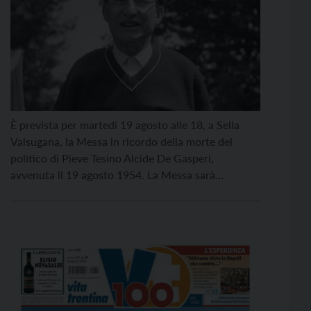
È prevista per martedì 19 agosto alle 18, a Sella
Valsugana, la Messa in ricordo della morte del
politico di Pieve Tesino Alcide De Gasperi,
avvenuta il 19 agosto 1954. La Messa sarà
celebrata dall’arcivescovo di Trento Lauro Tisi
presso la chiesa di Santa Maria ad Nives. A
febbraio si è chiusa la fase diocesana […]