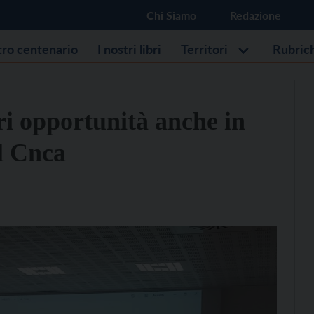
Chi Siamo
Redazione
stro centenario
I nostri libri
Territori
Rubric
ri opportunità anche in
el Cnca