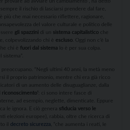
er provare ad avviare un cambiamento”, ha detto
sempre il rischio di lasciarsi prendere dal fare,
 è più che mai necessario riflettere, ragionare,
consapevolezza del valore culturale e politico delle
 essere
gli spazzini
di un
sistema capitalistico
che
ze, colpevolizzando chi è
escluso
. Oggi non c’è la
che chi è
fuori dal sistema
lo è per sua colpa.
 sistema”.
e preoccupano. “Negli ultimi 40 anni, la metà meno
rsi il proprio patrimonio, mentre chi era già ricco
dicatori di un aumento delle disuguaglianze, dalla
l riconoscimento’
: ci sono intere fasce di
nterne, ad esempio, neglette, dimenticate. Eppure
ca le ignora. E ciò genera
sfiducia verso le
nti elezioni europee), rabbia, oltre che ricerca di
to il
decreto sicurezza
, “che aumenta i reati, le