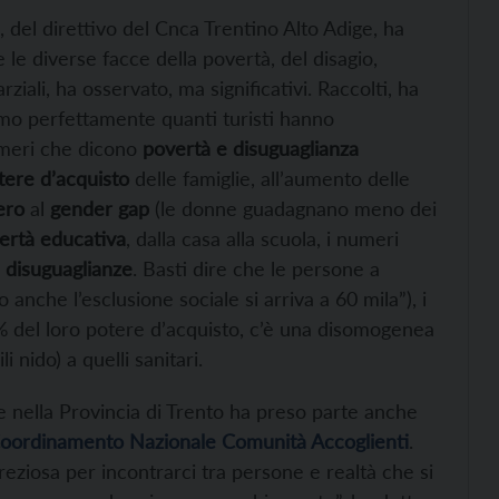
 del direttivo del Cnca Trentino Alto Adige, ha
 le diverse facce della povertà, del disagio,
ziali, ha osservato, ma significativi. Raccolti, ha
amo perfettamente quanti turisti hanno
umeri che dicono
povertà e disuguaglianza
tere d’acquisto
delle famiglie, all’aumento delle
ero
al
gender gap
(le donne guadagnano meno dei
ertà educativa
, dalla casa alla scuola, i numeri
e disuguaglianze
. Basti dire che le persone a
nche l’esclusione sociale si arriva a 60 mila”), i
,2% del loro potere d’acquisto, c’è una disomogenea
li nido) a quelli sanitari.
e nella Provincia di Trento ha preso parte anche
oordinamento Nazionale Comunità Accoglienti
.
eziosa per incontrarci tra persone e realtà che si