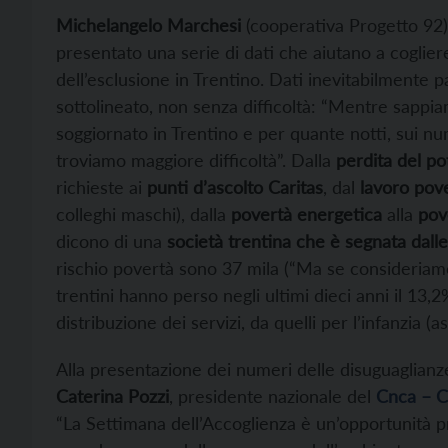
Michelangelo Marchesi
(cooperativa Progetto 92),
presentato una serie di dati che aiutano a cogliere
dell’esclusione in Trentino. Dati inevitabilmente par
sottolineato, non senza difficoltà: “Mentre sappi
soggiornato in Trentino e per quante notti, sui n
troviamo maggiore difficoltà”. Dalla
perdita del po
richieste ai
punti d’ascolto Caritas
, dal
lavoro pov
colleghi maschi), dalla
povertà energetica
alla
pov
dicono di una
società trentina che è segnata dall
rischio povertà sono 37 mila (“Ma se consideriamo a
trentini hanno perso negli ultimi dieci anni il 13
distribuzione dei servizi, da quelli per l’infanzia (asi
Alla presentazione dei numeri delle disuguaglianz
Caterina Pozzi
, presidente nazionale del
Cnca – C
“La Settimana dell’Accoglienza è un’opportunità pr