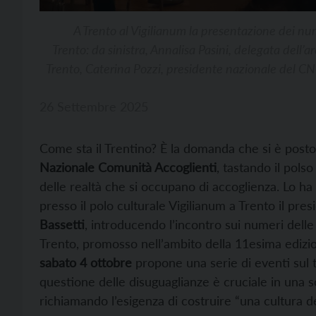
A Trento al Vigilianum la presentazione dei nu
Trento: da sinistra, Annalisa Pasini, delegata dell’
Trento, Caterina Pozzi, presidente nazionale del 
26 Settembre 2025
Come sta il Trentino? È la domanda che si è posto
Nazionale Comunità Accoglienti
, tastando il polso
delle realtà che si occupano di accoglienza. Lo h
presso il polo culturale Vigilianum a Trento il pre
Bassetti
, introducendo l’incontro sui numeri dell
Trento, promosso nell’ambito della 11esima edizi
sabato 4 ottobre
propone una serie di eventi sul t
questione delle disuguaglianze è cruciale in una so
richiamando l’esigenza di costruire “una cultura del