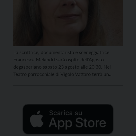
La scrittrice, documentarista e sceneggiatrice
Francesca Melandri sarà ospite dell’Agosto
degasperiano sabato 23 agosto alle 20.30. Nel
Teatro parrocchiale di Vigolo Vattaro terrà un
intervento dal titolo “Il contrario di guerra è
democrazia”. Melandri parlerà del suo ultimo libro,
“Piedi freddi”, edito da Bompiani nel 2024. Chi tra
noi sa davvero cosa sia la pace? […]