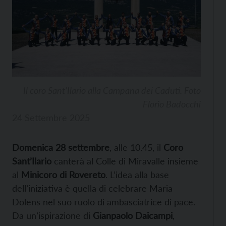
Il coro Sant’Ilario alla Campana dei Caduti. Foto
Florio Badocchi
24 Settembre 2025
Domenica 28 settembre
, alle 10.45, il
Coro
Sant’Ilario
canterà al Colle di Miravalle insieme
al
Minicoro di Rovereto
. L’idea alla base
dell’iniziativa è quella di celebrare Maria
Dolens nel suo ruolo di ambasciatrice di pace.
Da un’ispirazione di
Gianpaolo Daicampi
,