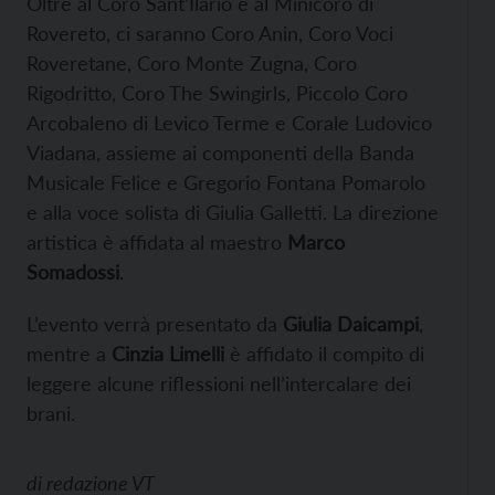
Oltre al Coro Sant’Ilario e al Minicoro di
Rovereto, ci saranno Coro Anin, Coro Voci
Roveretane, Coro Monte Zugna, Coro
Rigodritto, Coro The Swingirls, Piccolo Coro
Arcobaleno di Levico Terme e Corale Ludovico
Viadana, assieme ai componenti della Banda
Musicale Felice e Gregorio Fontana Pomarolo
e alla voce solista di Giulia Galletti. La direzione
artistica è affidata al maestro
Marco
Somadossi
.
L’evento verrà presentato da
Giulia Daicampi
,
mentre a
Cinzia Limelli
è affidato il compito di
leggere alcune riflessioni nell’intercalare dei
brani.
di
redazione VT